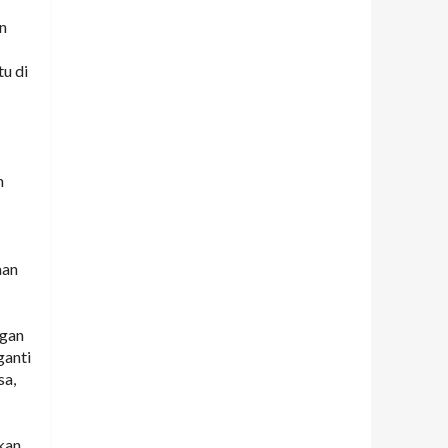
an
tu di
h
aan
ngan
ganti
sa,
kan