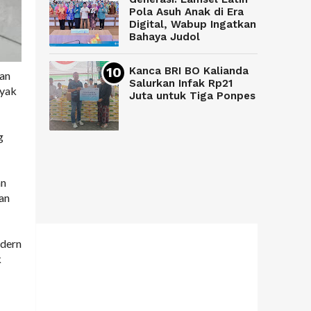
Pola Asuh Anak di Era
Digital, Wabup Ingatkan
Bahaya Judol
Kanca BRI BO Kalianda
dan
Salurkan Infak Rp21
nyak
Juta untuk Tiga Ponpes
g
an
an
odern
k