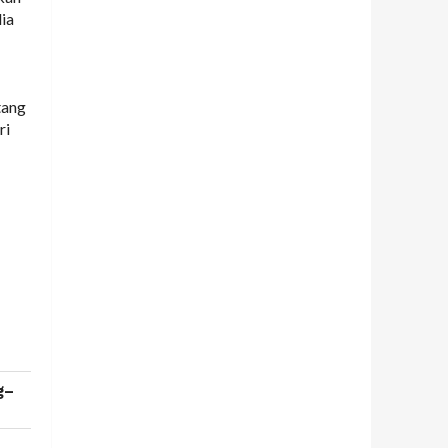
ia
tang
ri
g–