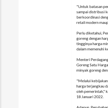
"Untuk batasan pemb
sampai distribusi 
berkoordinasi denga
retail modern maupu
Perlu diketahui, P
goreng dengan harg
tingginya harga mi
dalam memenuhi ke
Menteri Perdagan
Goreng Satu Harga
minyak goreng den
"Melalui kebijaka
harga terjangkau da
oleh pemerintah," k
18 Januari 2022.
Adapun, Perubahan