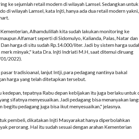
ng ke sejumlah retail modern di wilayah Lamsel. Sedangkan untuk
 di wilayah Lamsel, kata Injti, hanya ada dua retail modern yakni,
art.
i Kementerian, Alhamdulillah kita sudah lakukan monitoring ke
maupun Alfamart seperti di Sidomulyo, Kalianda, Palas, Natar dan
Dan harga di situ sudah Rp.14.000/liter. Jadi by sistem harga suda
merk minyak," kata Dra. Injti Indriati M.H, saat ditemui diruang
/01/2022).
pasar tradisioanal, lanjut Intji, para pedagang nantinya bakal
n harga yang telah ditetapkan tersebut.
 kedepan, tepatnya Rabu depan kebijakan itu juga berlaku untuk 
, yang sifatnya menyesuaikan. Jadi pedagang bisa menanyakan lan
 begitu pedagang juga bisa ikut menyesuaikan," jelasnya.
uk pembeli, dikatakan Injti Masyarakat hanya diperbolahkan
nyak perorang. Hal itu sudah sesuai dengan arahan Kementerian