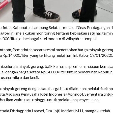
rintah Kabupaten Lampung Selatan, melalui Dinas Perdagangan 
dagperin), melakukan monitoring tentang kebijakan satu harga mi
.000/liter, di berbagai ritel modern di wilayah setempat.
lantaran, Pemerintah secara resmi menetapkan harga minyak goren
 Rp.14.000/liter, yang terhitung mulai hari ini, Rabu (19/01/2022).
ini, seluruh minyak goreng, baik kemasan premium maupun kemas
jual dengan harga setara Rp14.000/liter untuk pemenuhan kebutuh
 usaha mikro dan kecil.
minyak goreng dengan satu harga baru dilakukan melalui ritel m
ta Asosiasi Pengusaha Ritel Indonesia (Aprindo). Sementara untu
diberikan waktu satu minggu untuk melakukan penyesuaian.
epala Disdagperin Lamsel, Dra. Injti Indriati, M.H, mangaku telah