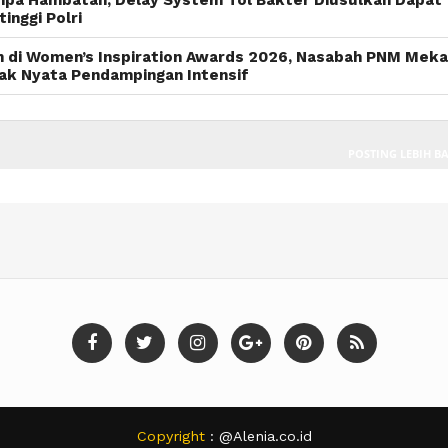
npa Hambatan, Delay System Tol Bakter Diusulkan Dapat
inggi Polri
n di Women’s Inspiration Awards 2026, Nasabah PNM Meka
k Nyata Pendampingan Intensif
POSTING LEBIH B
Copyright
: @Alenia.co.id