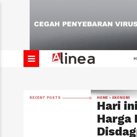
H
RECENT POSTS
HOME
›
EKONOMI
Hari i
Harga 
Disdag