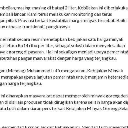
elian, masing-masing di batasi 2 liter. Kebijakan ini diberlakuk
kembali lancar. Kami terus melakukan monitoring dan terus
n pihak Provinsi terkait kestabilan harga minyak tersebut. Baik i
n di pasar tradisional," pungkasnya.
emerintah secara resmi menetapkan kebijakan satu harga minyak
a setara Rp14 ribu per liter, sebagai solusi dalam menyelesaikan
nyak goreng di pasaran. Hal ini sekaligus menjadi upaya pemerinta
butuhan pangan masyarakat dengan harga yang terjangkau.
gan (Mendag) Muhammad Lutfi mengatakan, Kebijakan Minyak
 merupakan upaya lanjutan pemerintah untuk menjamin ketersedi
gan harga terjangkau.
n ini diharapkan masyarakat dapat memperoleh minyak goreng de
n di sisi lain produsen tidak dirugikan karena selisih harga akan di
ata Lutfi dalam siaran pers terkait Kebijakan Minyak Goreng, Sela
 Permendag Ekspor Terkait kebijakan ini, Mendag Lutfi menerbit