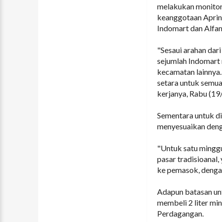
melakukan monitori
keanggotaan Aprindo
Indomart dan Alfam
"Sesaui arahan dar
sejumlah Indomart 
kecamatan lainnya. 
setara untuk semua 
kerjanya, Rabu (19
Sementara untuk di 
menyesuaikan denga
"Untuk satu minggu
pasar tradisioanal
ke pemasok, dengan
Adapun batasan unt
membeli 2 liter mi
Perdagangan.