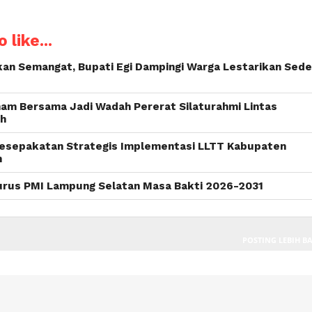
 like...
kan Semangat, Bupati Egi Dampingi Warga Lestarikan Sed
nam Bersama Jadi Wadah Pererat Silaturahmi Lintas
ah
 Kesepakatan Strategis Implementasi LLTT Kabupaten
n
urus PMI Lampung Selatan Masa Bakti 2026-2031
POSTING LEBIH B