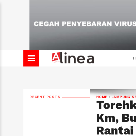
H
RECENT POSTS
HOME
›
LAMPUNG S
Torehk
Km, Bu
Rantai