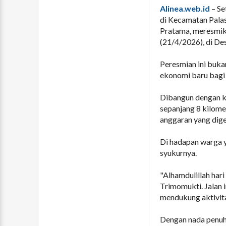
Alinea.web.id
– Se
di Kecamatan Palas
Pratama, meresmik
(21/4/2026), di De
Peresmian ini buka
ekonomi baru bagi 
Dibangun dengan ko
sepanjang 8 kilome
anggaran yang dig
Di hadapan warga 
syukurnya.
"Alhamdulillah hari
Trimomukti. Jalan 
mendukung aktivita
Dengan nada penuh h