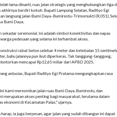
telah lama dinanti, ruas jalan strategis yang menghubungkan tiga 
 akhirnya berdiri kokoh. Bupati Lampung Selatan, Radityo Egi
an langsung jalan Bumi Daya–Bumirestu–Trimomukti (R.051), Sel
sa Bumi Daya.
n sekadar seremonial. Ini adalah simbol konektivitas dan napas
warga pedesaan yang selama ini terhambat akses.
nstruksi rabat beton selebar 4 meter dan ketebalan 15 sentimet
ter, bahu jalannya pun ikut diperkeras. Tak tanggung-tanggung,
elontorkan mencapai Rp12,65 miliar dari APBD 2025.
yang antusias, Bupati Radityo Egi Pratama mengungkapkan rasa
 ini kami meresmikan jalan ruas Bumi Daya, Bumirestu, dan
ini merupakan akses penting bagi masyarakat, terutama dalam
s ekonomi di Kecamatan Palas," ujarnya.
arap, ia juga berpesan, agar jalan yang sudah dibangun ini dapat