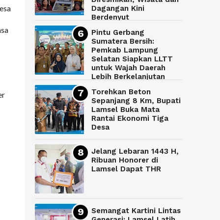
desa
Dagangan Kini
Berdenyut
asa
Pintu Gerbang
Sumatera Bersih:
Pemkab Lampung
Selatan Siapkan LLTT
untuk Wajah Daerah
Lebih Berkelanjutan
Torehkan Beton
er
Sepanjang 8 Km, Bupati
Lamsel Buka Mata
Rantai Ekonomi Tiga
Desa
Jelang Lebaran 1443 H,
Ribuan Honorer di
Lamsel Dapat THR
Semangat Kartini Lintas
Generasi: Lamsel Latih