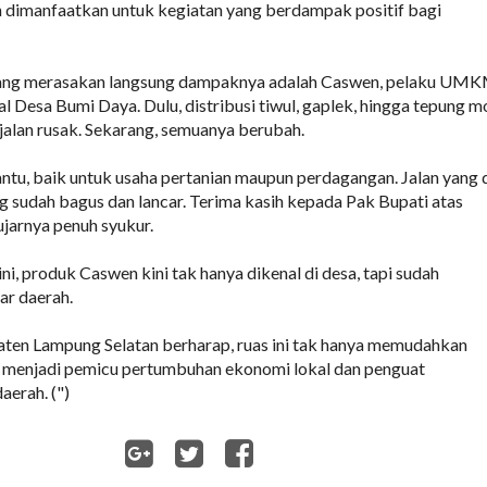
 dimanfaatkan untuk kegiatan yang berdampak positif bagi
yang merasakan langsung dampaknya adalah Caswen, pelaku UM
l Desa Bumi Daya. Dulu, distribusi tiwul, gaplek, hingga tepung m
 jalan rusak. Sekarang, semuanya berubah.
ntu, baik untuk usaha pertanian maupun perdagangan. Jalan yang 
ang sudah bagus dan lancar. Terima kasih kepada Pak Bupati atas
ujarnya penuh syukur.
ini, produk Caswen kini tak hanya dikenal di desa, tapi sudah
ar daerah.
ten Lampung Selatan berharap, ruas ini tak hanya memudahkan
ga menjadi pemicu pertumbuhan ekonomi lokal dan penguat
aerah. (")
WhatsApp