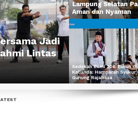
Lampung Selatan Pas
Aman dan Nyaman
Bersama Jadi
ahmi Lintas
Sedekah Bumi 206 Tahun di
Kalianda: Hamparan Syukur 
Gunung Rajabasa
LATEST