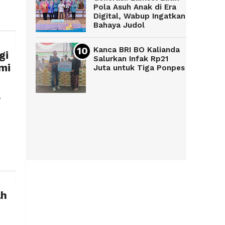
Pola Asuh Anak di Era
Digital, Wabup Ingatkan
Bahaya Judol
Kanca BRI BO Kalianda
gi
Salurkan Infak Rp21
mi
Juta untuk Tiga Ponpes
,
ah