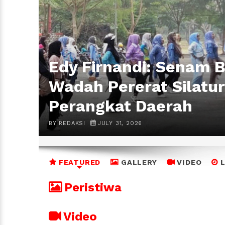
Edy Firnandi: Senam 
Wadah Pererat Silatur
Perangkat Daerah
BY REDAKSI
JULY
31
,
2026
FEATURED
GALLERY
VIDEO
Peristiwa
Video