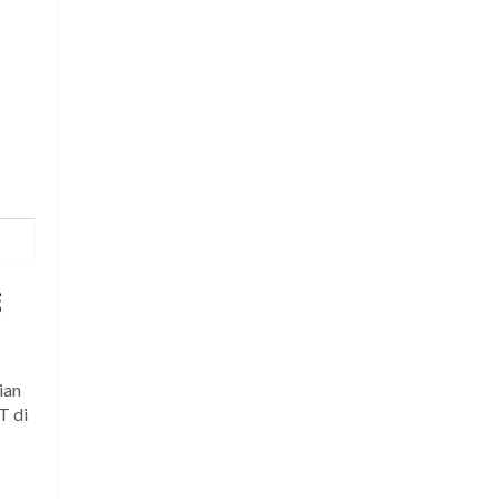
g
ian
T di