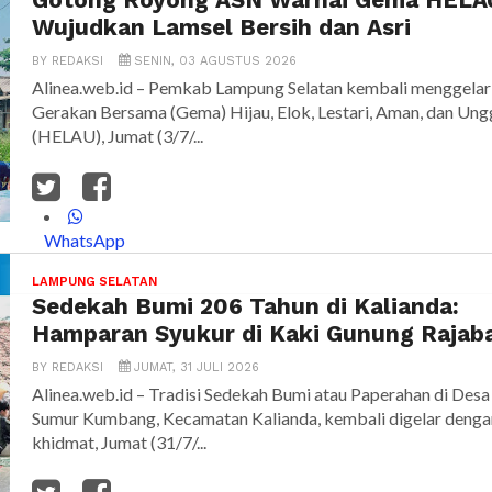
Gotong Royong ASN Warnai Gema HELA
Wujudkan Lamsel Bersih dan Asri
BY
REDAKSI
SENIN, 03 AGUSTUS 2026
Alinea.web.id – Pemkab Lampung Selatan kembali menggelar
Gerakan Bersama (Gema) Hijau, Elok, Lestari, Aman, dan Ung
(HELAU), Jumat (3/7/...
WhatsApp
LAMPUNG SELATAN
Sedekah Bumi 206 Tahun di Kalianda:
Hamparan Syukur di Kaki Gunung Rajab
BY
REDAKSI
JUMAT, 31 JULI 2026
Alinea.web.id – Tradisi Sedekah Bumi atau Paperahan di Desa
Sumur Kumbang, Kecamatan Kalianda, kembali digelar denga
khidmat, Jumat (31/7/...