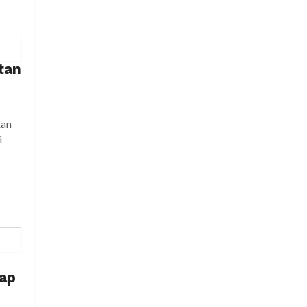
tan
tan
i
iap