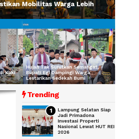
tikan Mobilitas Warga Lebih
Hujan Tak Surutkan Semangat,
di Kaki
Bupati Egi Dampingi Warga
Lestarikan Sedekah Bumi
Trending
Lampung Selatan Siap
Jadi Primadona
Investasi Properti
Nasional Lewat HUT REI
2026