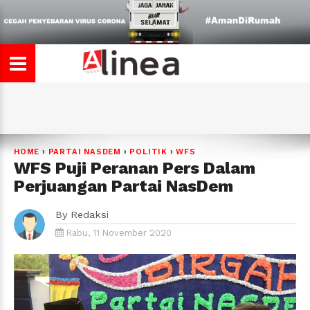
HOME
›
PARTAI NASDEM
›
POLITIK
›
WFS
WFS Puji Peranan Pers Dalam
Perjuangan Partai NasDem
By
Redaksi
Rabu, 11 November 2020