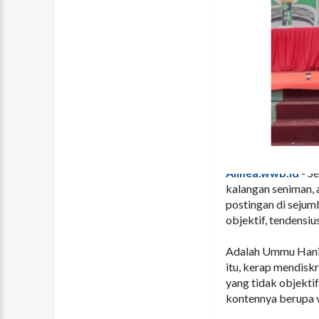
Alinea.wwb.id
- S
kalangan seniman,
postingan di sejuml
objektif, tendensiu
Adalah Ummu Hani,
itu, kerap mendis
yang tidak objektif
kontennya berupa 