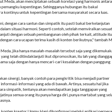
jut Meda, akan menciptakan sebuah korelasi yang harmonis antara
 pemangku kepentingan. Sehingganya hubungan itu bakal
ra kontinyu untuk kepentingan bersama masyarakat secara luas.
i, dengan cara santun dan simpatik itu pasti bakal berkelanjutan
 dalam situasi harmoni. Seperti contoh, setelah memviralkan sesua
anjuti dengan sebuah pembangunan oleh pihak terkait, attitude itu
i dengan cara ucapan terima kasih di konten berikutnya," tambah 
Meda, jika hanya masalah-masalah tersebut saja yang dikemukak
 yang telah ditindaklanjuti ikut dipromosikan, itu lah yang diangga
 sama saja dengan hanya mencari-cari kesalahan dengan panggung
akan sinergi, banyak contoh para pengkritik bisa menjadi partner
nformasi-informasi yang ada di bawah. Artinya, sesuatu hal jika
ara simpatik, tentunya akan mendapatkan juga tanggapan yang
jatinya semua orang itu punya harga diri, punya martabat yang sel
kasnya.
g konten kreator Ummu Hani dikonfirmasi melalui aplikasi perpes