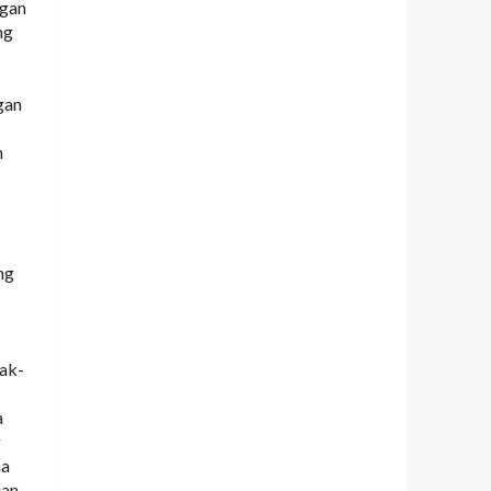
ngan
ng
gan
n
ng
hak-
a
g
na
ian