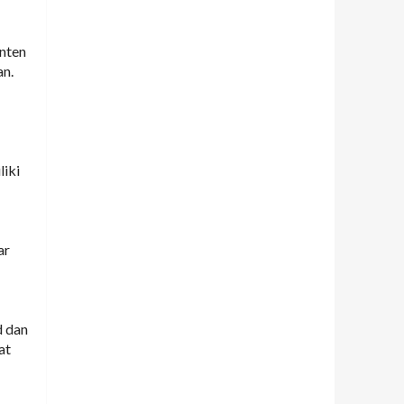
nten
n.
liki
ar
d dan
at