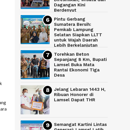
Dagangan Kini
Berdenyut
Pintu Gerbang
Sumatera Bersih:
Pemkab Lampung
Selatan Siapkan LLTT
untuk Wajah Daerah
Lebih Berkelanjutan
Torehkan Beton
Sepanjang 8 Km, Bupati
Lamsel Buka Mata
Rantai Ekonomi Tiga
Desa
ak
Jelang Lebaran 1443 H,
Ribuan Honorer di
Lamsel Dapat THR
ang
cara
Semangat Kartini Lintas
Generasi: Lamsel Latih