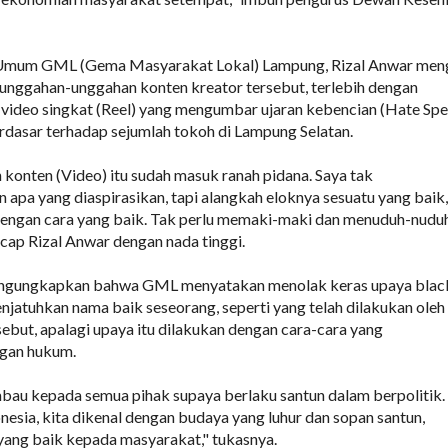
 Umum GML (Gema Masyarakat Lokal) Lampung, Rizal Anwar men
unggahan-unggahan konten kreator tersebut, terlebih dengan
video singkat (Reel) yang mengumbar ujaran kebencian (Hate Sp
rdasar terhadap sejumlah tokoh di Lampung Selatan.
n konten (Video) itu sudah masuk ranah pidana. Saya tak
pa yang diaspirasikan, tapi alangkah eloknya sesuatu yang baik,
dengan cara yang baik. Tak perlu memaki-maki dan menuduh-nudu
 ucap Rizal Anwar dengan nada tinggi.
mengungkapkan bahwa GML menyatakan menolak keras upaya blac
jatuhkan nama baik seseorang, seperti yang telah dilakukan oleh
sebut, apalagi upaya itu dilakukan dengan cara-cara yang
gan hukum.
mbau kepada semua pihak supaya berlaku santun dalam berpolitik.
nesia, kita dikenal dengan budaya yang luhur dan sopan santun,
yang baik kepada masyarakat," tukasnya.