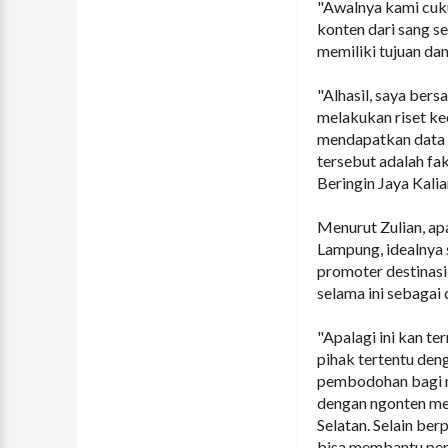
"Awalnya kami cuku
konten dari sang s
memiliki tujuan da
"Alhasil, saya ber
melakukan riset ke
mendapatkan data d
tersebut adalah fa
Beringin Jaya Kalia
Menurut Zulian, ap
Lampung, idealnya 
promoter destinasi 
selama ini sebagai 
"Apalagi ini kan te
pihak tertentu den
pembodohan bagi ma
dengan ngonten me
Selatan. Selain be
bisa membantu per