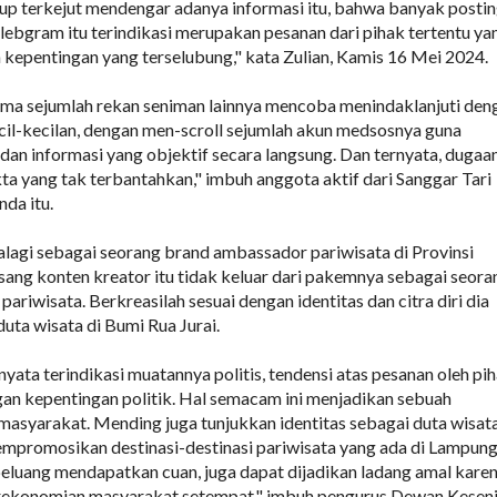
p terkejut mendengar adanya informasi itu, bahwa banyak posti
elebgram itu terindikasi merupakan pesanan dari pihak tertentu ya
n kepentingan yang terselubung," kata Zulian, Kamis 16 Mei 2024.
sama sejumlah rekan seniman lainnya mencoba menindaklanjuti den
cil-kecilan, dengan men-scroll sejumlah akun medsosnya guna
an informasi yang objektif secara langsung. Dan ternyata, dugaa
kta yang tak terbantahkan," imbuh anggota aktif dari Sanggar Tari
nda itu.
alagi sebagai seorang brand ambassador pariwisata di Provinsi
sang konten kreator itu tidak keluar dari pakemnya sebagai seora
pariwisata. Berkreasilah sesuai dengan identitas dan citra diri dia
duta wisata di Bumi Rua Jurai.
rnyata terindikasi muatannya politis, tendensi atas pesanan oleh pi
gan kepentingan politik. Hal semacam ini menjadikan sebuah
syarakat. Mending juga tunjukkan identitas sebagai duta wisat
mpromosikan destinasi-destinasi pariwisata yang ada di Lampun
rpeluang mendapatkan cuan, juga dapat dijadikan ladang amal kare
ekonomian masyarakat setempat," imbuh pengurus Dewan Kesen