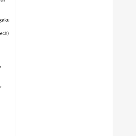
gaku
eech)
h
k