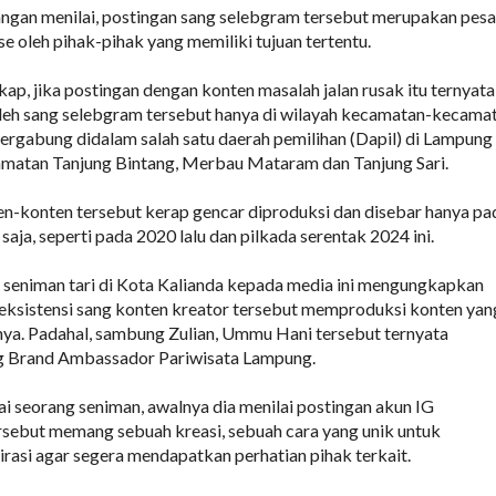
angan menilai, postingan sang selebgram tersebut merupakan pes
se oleh pihak-pihak yang memiliki tujuan tertentu.
ap, jika postingan dengan konten masalah jalan rusak itu ternyata
oleh sang selebgram tersebut hanya di wilayah kecamatan-kecama
 tergabung didalam salah satu daerah pemilihan (Dapil) di Lampung
amatan Tanjung Bintang, Merbau Mataram dan Tanjung Sari.
ten-konten tersebut kerap gencar diproduksi dan disebar hanya pa
 saja, seperti pada 2020 lalu dan pilkada serentak 2024 ini.
g seniman tari di Kota Kalianda kepada media ini mengungkapkan
eksistensi sang konten kreator tersebut memproduksi konten yan
ya. Padahal, sambung Zulian, Ummu Hani tersebut ternyata
 Brand Ambassador Pariwisata Lampung.
i seorang seniman, awalnya dia menilai postingan akun IG
ebut memang sebuah kreasi, sebuah cara yang unik untuk
asi agar segera mendapatkan perhatian pihak terkait.