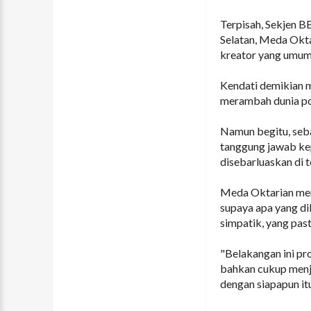
Terpisah, Sekjen
Selatan, Meda Okt
kreator yang umu
Kendati demikian m
merambah dunia pol
Namun begitu, seba
tanggung jawab kep
disebarluaskan di 
Meda Oktarian men
supaya apa yang di
simpatik, yang pas
"Belakangan ini pr
bahkan cukup menja
dengan siapapun it