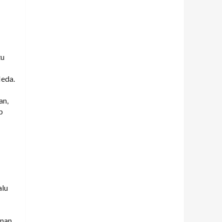
tu
Meda.
an,
p
alu
anan