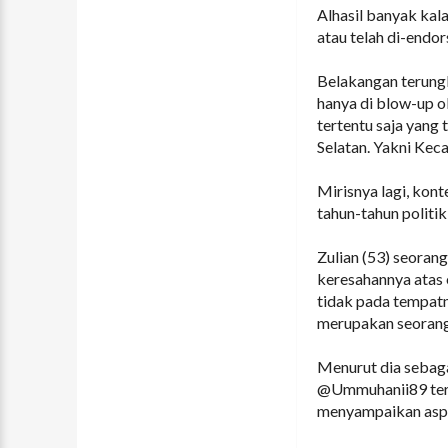
Alhasil banyak kal
atau telah di-endor
Belakangan terungk
hanya di blow-up 
tertentu saja yang
Selatan. Yakni Kec
Mirisnya lagi, kon
tahun-tahun politik
Zulian (53) seoran
keresahannya atas 
tidak pada tempatn
merupakan seorang
Menurut dia sebaga
@Ummuhanii89 ters
menyampaikan aspir