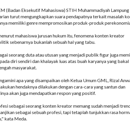
 BEM (Badan Eksekutif Mahasiswa) STIH Muhammadiyah Lampung
arian turut mengungkapkan suara pendapatnya terkait masalah ko
mnya memiliki genre mempromosikan produk-produk perekonomia
enurut mahasiswa jurusan hukum itu, fenomena konten kreator
itik sebenarnya bukanlah sebuah hal yang tabu.
gai seorang duta atau utusan yang menjadi publik figur juga memi
ada diri sendiri dan khalayak luas atas buah karyanya yang bakal
tengah masyarakat.
gamini apa yang disampaikan oleh Ketua Umum GML, Rizal Anw
lakukan hendaknya dilakukan dengan cara-cara yang santun dan
tinya akan juga mendapatkan respon yang positif.
ofesi sebagai seorang konten kreator memang sudah menjadi tren
njikan sebagai sebuah profesi, tapi tetaplah tunjukkan rasa horm
u," kata Meda.