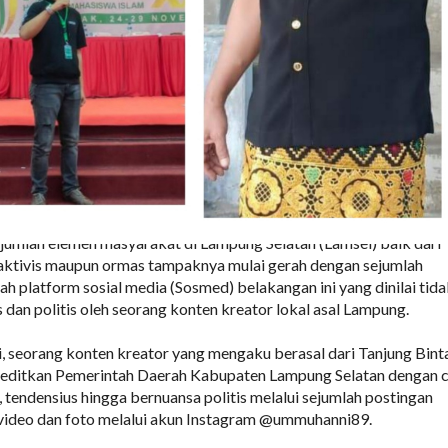
ejumlah elemen masyarakat di Lampung Selatan (Lamsel) baik dari
 aktivis maupun ormas tampaknya mulai gerah dengan sejumlah
ah platform sosial media (Sosmed) belakangan ini yang dinilai tid
s dan politis oleh seorang konten kreator lokal asal Lampung.
 seorang konten kreator yang mengaku berasal dari Tanjung Bint
kreditkan Pemerintah Daerah Kabupaten Lampung Selatan dengan 
, tendensius hingga bernuansa politis melalui sejumlah postingan
video dan foto melalui akun Instagram @ummuhanni89.