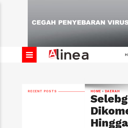
H
RECENT POSTS
HOME
›
DAERAH
Seleb
Dikome
Hingg