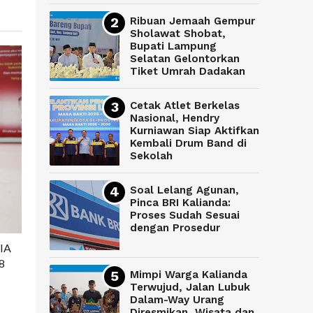
Ribuan Jemaah Gempur
Sholawat Shobat,
Bupati Lampung
Selatan Gelontorkan
Tiket Umrah Dadakan
Cetak Atlet Berkelas
Nasional, Hendry
Kurniawan Siap Aktifkan
Kembali Drum Band di
Sekolah
Soal Lelang Agunan,
Pinca BRI Kalianda:
Proses Sudah Sesuai
dengan Prosedur
IIA
8
Mimpi Warga Kalianda
Terwujud, Jalan Lubuk
Dalam-Way Urang
Diresmikan, Wisata dan