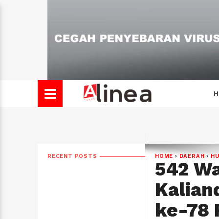
H
RECENT POSTS
HOME
›
DAERAH
›
H
542 Wa
Kalian
ke-78 