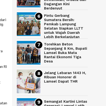
Dagangan Kini
Berdenyut
Pintu Gerbang
dari
Sumatera Bersih:
Pemkab Lampung
78
Selatan Siapkan LLTT
untuk Wajah Daerah
Lebih Berkelanjutan
Torehkan Beton
Sepanjang 8 Km, Bupati
ra
Lamsel Buka Mata
Rantai Ekonomi Tiga
Desa
n RI
Jelang Lebaran 1443 H,
Ribuan Honorer di
Lamsel Dapat THR
t
Semangat Kartini Lintas
atan
Generasi: Lamsel Latih