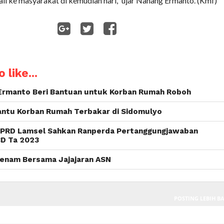
li ke masyarakat di kemudian hari,” ujar Nanang Ermanto. (Kmf)
WhatsApp
 like...
Ermanto Beri Bantuan untuk Korban Rumah Roboh
antu Korban Rumah Terbakar di Sidomulyo
DPRD Lamsel Sahkan Ranperda Pertanggungjawaban
D Ta 2023
enam Bersama Jajajaran ASN
POSTING LEBIH B