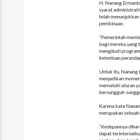
H. Nanang Ermanto
syarat administrat
telah menunjukkan 
pembinaan.
“Pemerintah member
bagi mereka yang te
mengikuti program
ketentuan perunda
Untuk itu, Nanang
menjadikan momentu
mematuhi aturan y
bersungguh-sungg
Karena kata Nanang
merupakan sebuah 
“Kedepannya dihar
dapat terinternalis