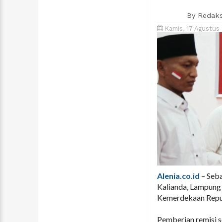
By
Redaks
Kamis, 17 Agustus
Alenia.co.id
– Seba
Kalianda, Lampung 
Kemerdekaan Republ
Pemberian remisi s