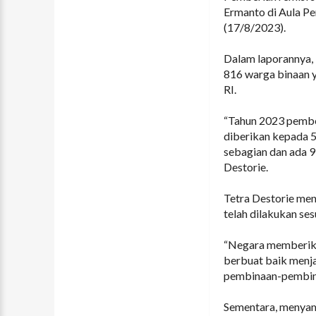
Ermanto di Aula Pe
(17/8/2023).
Dalam laporannya, 
816 warga binaan 
RI.
“Tahun 2023 pembe
diberikan kepada 5
sebagian dan ada 9
Destorie.
Tetra Destorie me
telah dilakukan se
“Negara memberika
berbuat baik menjad
pembinaan-pembinaa
Sementara, menya