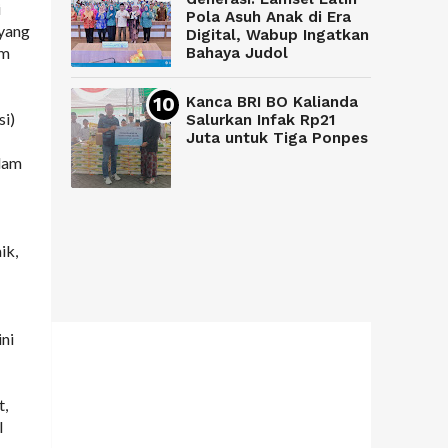
i
Pola Asuh Anak di Era
 yang
Digital, Wabup Ingatkan
am
Bahaya Judol
Kanca BRI BO Kalianda
si)
Salurkan Infak Rp21
Juta untuk Tiga Ponpes
lam
ik,
ni
t,
l