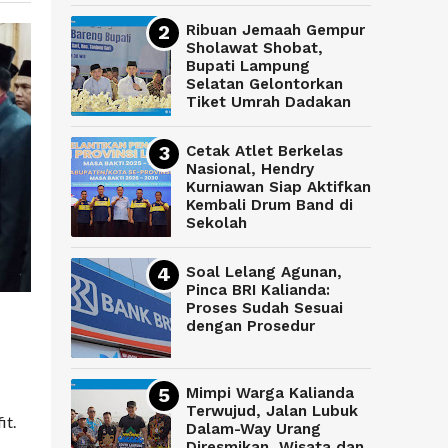
Ribuan Jemaah Gempur
Sholawat Shobat,
Bupati Lampung
Selatan Gelontorkan
Tiket Umrah Dadakan
Cetak Atlet Berkelas
Nasional, Hendry
Kurniawan Siap Aktifkan
Kembali Drum Band di
Sekolah
Soal Lelang Agunan,
Pinca BRI Kalianda:
Proses Sudah Sesuai
dengan Prosedur
Mimpi Warga Kalianda
Terwujud, Jalan Lubuk
it.
Dalam-Way Urang
Diresmikan, Wisata dan