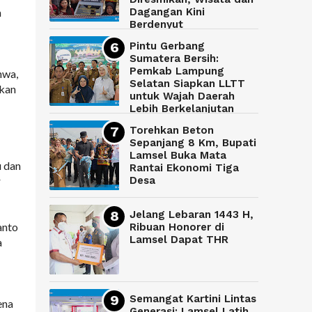
Dagangan Kini
n
Berdenyut
Pintu Gerbang
Sumatera Bersih:
Pemkab Lampung
hwa,
Selatan Siapkan LLTT
tkan
untuk Wajah Daerah
Lebih Berkelanjutan
Torehkan Beton
Sepanjang 8 Km, Bupati
Lamsel Buka Mata
u dan
Rantai Ekonomi Tiga
Desa
r
Jelang Lebaran 1443 H,
anto
Ribuan Honorer di
Lamsel Dapat THR
a
Semangat Kartini Lintas
ena
Generasi: Lamsel Latih