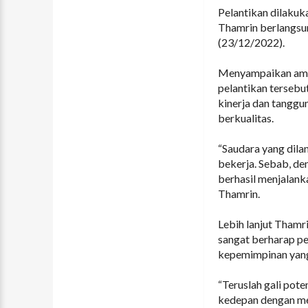
Pelantikan dilakuk
Thamrin berlangsun
(23/12/2022).
Menyampaikan ama
pelantikan tersebu
kinerja dan tangg
berkualitas.
“Saudara yang dila
bekerja. Sebab, de
berhasil menjalank
Thamrin.
Lebih lanjut Tham
sangat berharap pe
kepemimpinan yang
“Teruslah gali poten
kedepan dengan me