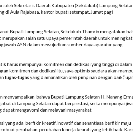
an oleh Sekretaris Daerah Kabupaten (Sekdakab) Lampung Selata
g di Aula Rajabasa, kantor bupati setempat, Jumat pagi
nat Bupati Lampung Selatan, Sekdakab Thamrin mengatakan ba
t merupakan salah satu upaya pemerintah daerah untuk meningka
ungjawab ASN dalam mewujudkan sumber daya aparatur yang
ntik harus mempunyai komitmen dan dedikasi yang tinggi di dalam
ngan komitmen dan dedikasi itu, saya optimis saudara akan mamp
an tugas-tugas yang diamanahkan oleh pimpinan dengan baik,” uja
rin menyampaikan, bahwa Bupati Lampung Selatan H. Nanang Erm
jabat di Lampung Selatan dapat berprestasi, serta mempunyai jiw
 dapat mengayomi dan melayani masyarakat.
si yang ada, berfikir kreatif, inovatif dan senantiasa berfikir maju
mbuat perubahan-perubahan kinerja kearah yang lebih baik. Kar