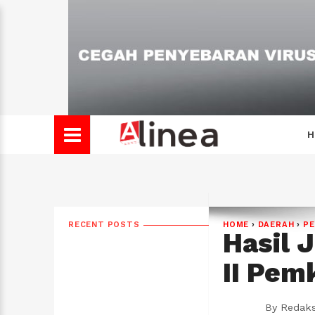
H
RECENT POSTS
HOME
›
DAERAH
›
PE
Hasil J
II Pem
By
Redaks