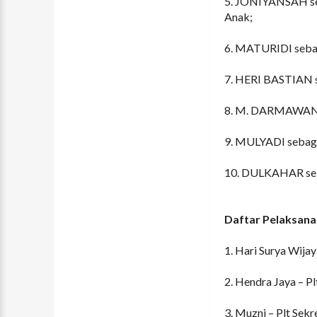
5. JONIYANSAH se
Anak;
6. MATURIDI sebag
7. HERI BASTIAN s
8. M. DARMAWAN s
9. MULYADI sebaga
10. DULKAHAR seb
Daftar Pelaksana t
1. Hari Surya Wijay
2. Hendra Jaya – P
3. Muzni – Plt Sekre