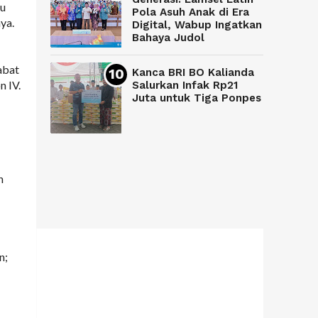
pu
Pola Asuh Anak di Era
ya.
Digital, Wabup Ingatkan
Bahaya Judol
abat
Kanca BRI BO Kalianda
n IV.
Salurkan Infak Rp21
Juta untuk Tiga Ponpes
n
n;