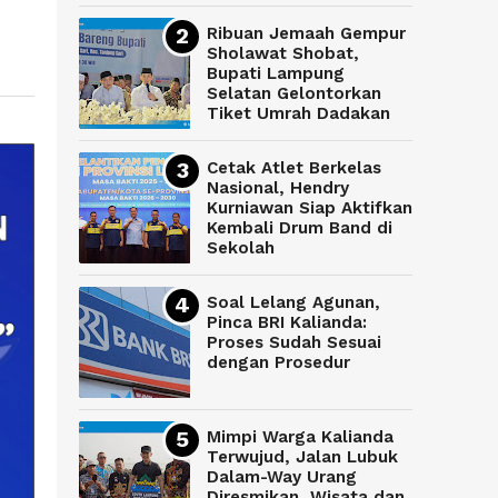
Ribuan Jemaah Gempur
Sholawat Shobat,
Bupati Lampung
Selatan Gelontorkan
Tiket Umrah Dadakan
Cetak Atlet Berkelas
Nasional, Hendry
Kurniawan Siap Aktifkan
Kembali Drum Band di
Sekolah
Soal Lelang Agunan,
Pinca BRI Kalianda:
Proses Sudah Sesuai
dengan Prosedur
Mimpi Warga Kalianda
Terwujud, Jalan Lubuk
Dalam-Way Urang
Diresmikan, Wisata dan