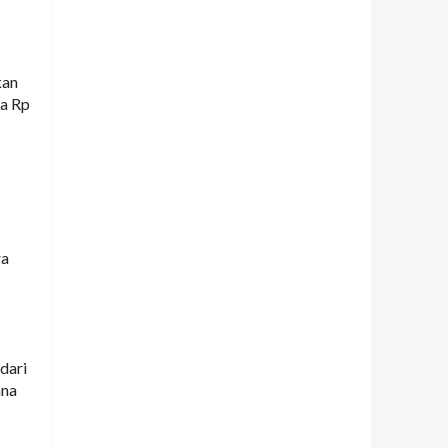
kan
da Rp
ra
dari
ana