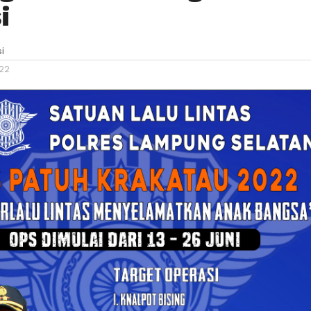
i
i
022