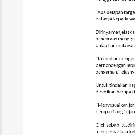
"Ada delapan targe
katanya kepada wa
Dirinya menjelaska
kendaraan mengguna
balap liar, melawan
"Kemudian menggun
berboncengan lebi
pengaman," jelasny
Untuk tindakan bag
diberikan berupa t
"Menyesuaikan jeni
berupa tilang," ujar
Oleh sebab itu, di
memperhatikan kel