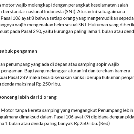
 motor wajib melengkapi dengan perangkat keselamatan salah
m berstandar nasional Indonesia (SNI). Aturan ini sebagaimana
m Pasal 106 ayat 8 bahwa setiap orang yang mengemudikan sepeda
ngnya wajib mengenakan helm sesuai SNI. Hukuman yang diberi
muat pada Pasal 290, yaitu kurungan paling lama 1 bulan atau den
 sabuk pengaman
an penumpang yang ada di depan atau samping sopir wajib
pengaman. Bagi yang melanggar aturan ini dan terekam kamera
uai Pasal 289 maka bisa dikenakan sanksi berupa hukuman penja
u denda maksimal Rp 250 ribu.
onceng lebih dari 1 orang
Motor tanpa kereta samping yang mengangkut Penumpang lebih 
bagaimana dimaksud dalam Pasal 106 ayat (9) dipidana dengan pid
ma 1 bulan atau denda paling banyak Rp250 ribu. (Red)