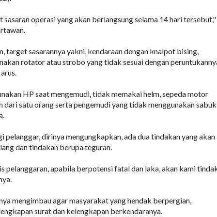
t sasaran operasi yang akan berlangsung selama 14 hari tersebut,"
rtawan.
n, target sasarannya yakni, kendaraan dengan knalpot bising,
kan rotator atau strobo yang tidak sesuai dengan peruntukanny
 arus.
akan HP saat mengemudi, tidak memakai helm, sepeda motor
h dari satu orang serta pengemudi yang tidak menggunakan sabuk
a.
i pelanggar, dirinya mengungkapkan, ada dua tindakan yang akan
ilang dan tindakan berupa teguran.
s pelanggaran, apabila berpotensi fatal dan laka, akan kami tinda
nya.
rinya mengimbau agar masyarakat yang hendak berpergian,
engkapan surat dan kelengkapan berkendaranya.