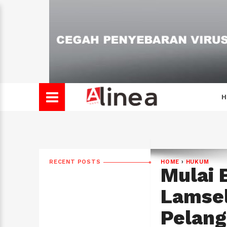
H
RECENT POSTS
HOME
›
HUKUM
Mulai 
Lamsel
Pelang