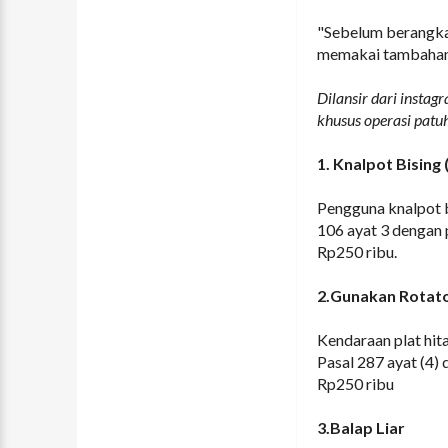
"Sebelum berangka
memakai tambahan 
Dilansir dari insta
khusus operasi patuh
1. Knalpot Bising 
Pengguna knalpot b
106 ayat 3 dengan 
Rp250 ribu.
2.Gunakan Rotat
Kendaraan plat hit
Pasal 287 ayat (4)
Rp250 ribu
3.Balap Liar