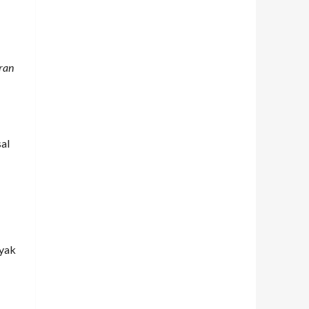
ran
sal
nyak