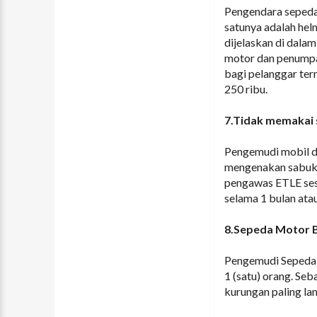
Pengendara sepeda
satunya adalah hel
dijelaskan di dala
motor dan penumpa
bagi pelanggar ter
250 ribu.
7.Tidak memakai
Pengemudi mobil d
mengenakan sabuk 
pengawas ETLE ses
selama 1 bulan ata
8.Sepeda Motor B
Pengemudi Sepeda 
1 (satu) orang. Se
kurungan paling la