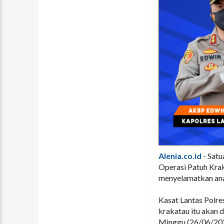
Alenia.co.id
- Satu
Operasi Patuh Krak
menyelamatkan an
Kasat Lantas Polre
krakatau itu akan 
Minggu (26/06/202