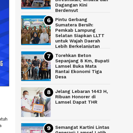
Dagangan Kini
Berdenyut
Pintu Gerbang
Sumatera Bersih:
Pemkab Lampung
Selatan Siapkan LLTT
untuk Wajah Daerah
Lebih Berkelanjutan
Torehkan Beton
Sepanjang 8 Km, Bupati
Lamsel Buka Mata
Rantai Ekonomi Tiga
Desa
Jelang Lebaran 1443 H,
Ribuan Honorer di
Lamsel Dapat THR
atuh
a
Semangat Kartini Lintas
Generasi: Lamsel Latih