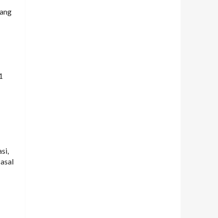
tang
1
si,
asal