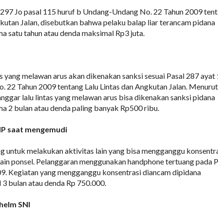
 297 Jo pasal 115 huruf b Undang-Undang No. 22 Tahun 2009 ten
gkutan Jalan, disebutkan bahwa pelaku balap liar terancam pidana
ma satu tahun atau denda maksimal Rp3 juta.
as yang melawan arus akan dikenakan sanksi sesuai Pasal 287 ayat 
 22 Tahun 2009 tentang Lalu Lintas dan Angkutan Jalan. Menurut
anggar lalu lintas yang melawan arus bisa dikenakan sanksi pidana
ma 2 bulan atau denda paling banyak Rp500 ribu.
P saat mengemudi
g untuk melakukan aktivitas lain yang bisa mengganggu konsentra
main ponsel. Pelanggaran menggunakan handphone tertuang pada P
. Kegiatan yang mengganggu konsentrasi diancam dipidana
3 bulan atau denda Rp 750.000.
helm SNI