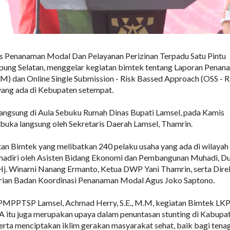
s Penanaman Modal Dan Pelayanan Perizinan Terpadu Satu Pintu
g Selatan, menggelar kegiatan bimtek tentang Laporan Penan
) dan Online Single Submission - Risk Bassed Approach (OSS - 
yang ada di Kebupaten setempat.
langsung di Aula Sebuku Rumah Dinas Bupati Lamsel, pada Kamis
ibuka langsung oleh Sekretaris Daerah Lamsel, Thamrin.
an Bimtek yang melibatkan 240 pelaku usaha yang ada di wilayah
ihadiri oleh Asisten Bidang Ekonomi dan Pembangunan Muhadi, D
j. Winarni Nanang Ermanto, Ketua DWP Yani Thamrin, serta Dire
rian Badan Koordinasi Penanaman Modal Agus Joko Saptono.
PMPPTSP Lamsel, Achmad Herry, S.E., M.M, kegiatan Bimtek L
A itu juga merupakan upaya dalam penuntasan stunting di Kabupa
erta menciptakan iklim gerakan masyarakat sehat, baik bagi tena