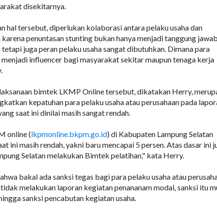
rakat disekitarnya.
hal tersebut, diperlukan kolaborasi antara pelaku usaha dan
 karena penuntasan stunting bukan hanya menjadi tanggung jawa
tetapi juga peran pelaku usaha sangat dibutuhkan. Dimana para
 menjadi influencer bagi masyarakat sekitar maupun tenaga kerja
.
pelaksanaan bimtek LKMP Online tersebut, dikatakan Herry, meru
gkatkan kepatuhan para pelaku usaha atau perusahaan pada lapor
ng saat ini dinilai masih sangat rendah.
 online (
lkpmonline.bkpm.go.id
) di Kabupaten Lampung Selatan
 ini masih rendah, yakni baru mencapai 5 persen. Atas dasar ini j
mpung Selatan melakukan Bimtek pelatihan," kata Herry.
bahwa bakal ada sanksi tegas bagi para pelaku usaha atau perusah
 tidak melakukan laporan kegiatan penananam modal, sanksi itu m
s hingga sanksi pencabutan kegiatan usaha.