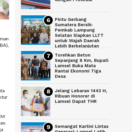
Pintu Gerbang
Sumatera Bersih:
Pemkab Lampung
Selatan Siapkan LLTT
aman
untuk Wajah Daerah
RBA),
Lebih Berkelanjutan
Torehkan Beton
Sepanjang 8 Km, Bupati
Lamsel Buka Mata
Rantai Ekonomi Tiga
Desa
uta
Jelang Lebaran 1443 H,
Ribuan Honorer di
ktur
Lamsel Dapat THR
KPM
ten
Semangat Kartini Lintas
ga
Generasi: Lamsel Latih