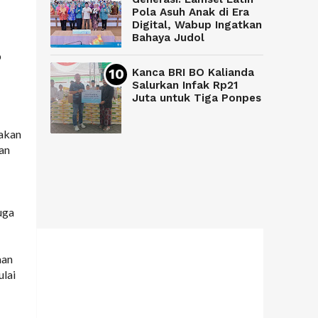
Pola Asuh Anak di Era
Digital, Wabup Ingatkan
Bahaya Judol
b
Kanca BRI BO Kalianda
Salurkan Infak Rp21
Juta untuk Tiga Ponpes
pakan
an
uga
aan
ulai