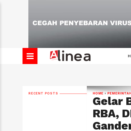
H
RECENT POSTS
HOME
›
PEMERINTA
Gelar 
RBA, 
Ganden