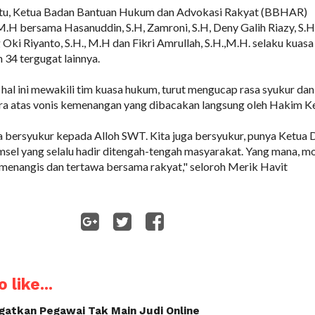
tu, Ketua Badan Bantuan Hukum dan Advokasi Rakyat (BBHAR)
M.H bersama Hasanuddin, S.H, Zamroni, S.H, Deny Galih Riazy, S.H.
Oki Riyanto, S.H., M.H dan Fikri Amrullah, S.H.,M.H. selaku kuasa
34 tergugat lainnya.
hal ini mewakili tim kuasa hukum, turut mengucap rasa syukur dan
 atas vonis kemenangan yang dibacakan langsung oleh Hakim Ke
a bersyukur kepada Alloh SWT. Kita juga bersyukur, punya Ketua
sel yang selalu hadir ditengah-tengah masyarakat. Yang mana, m
 menangis dan tertawa bersama rakyat," seloroh Merik Havit
WhatsApp
 like...
gatkan Pegawai Tak Main Judi Online