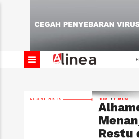
H
RECENT POSTS
HOME
›
HUKUM
Alhamd
Menang
Restu 