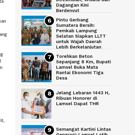
ta
Dagangan Kini
Berdenyut
Pintu Gerbang
kan
Sumatera Bersih:
Pemkab Lampung
yang
Selatan Siapkan LLTT
untuk Wajah Daerah
Lebih Berkelanjutan
ng
Torehkan Beton
t
Sepanjang 8 Km, Bupati
an
Lamsel Buka Mata
Rantai Ekonomi Tiga
Desa
Jelang Lebaran 1443 H,
Ribuan Honorer di
Lamsel Dapat THR
t,
Semangat Kartini Lintas
Generasi: Lamsel Latih