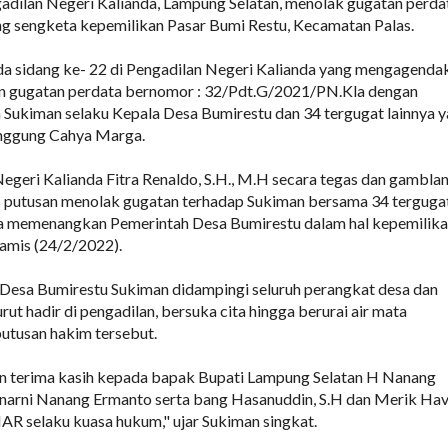
adilan Negeri Kalianda, Lampung Selatan, menolak gugatan perda
ng sengketa kepemilikan Pasar Bumi Restu, Kecamatan Palas.
ada sidang ke- 22 di Pengadilan Negeri Kalianda yang mengagenda
 gugatan perdata bernomor : 32/Pdt.G/2021/PN.Kla dengan
 Sukiman selaku Kepala Desa Bumirestu dan 34 tergugat lainnya 
nggung Cahya Marga.
egeri Kalianda Fitra Renaldo, S.H., M.H secara tegas dan gambla
putusan menolak gugatan terhadap Sukiman bersama 34 terguga
nya memenangkan Pemerintah Desa Bumirestu dalam hal kepemilik
amis (24/2/2022).
 Desa Bumirestu Sukiman didampingi seluruh perangkat desa dan
ut hadir di pengadilan, bersuka cita hingga berurai air mata
utusan hakim tersebut.
 terima kasih kepada bapak Bupati Lampung Selatan H Nanang
narni Nanang Ermanto serta bang Hasanuddin, S.H dan Merik Havi
AR selaku kuasa hukum," ujar Sukiman singkat.