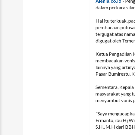
Alenia.co.id
- Peng
dalam perkara sila
Hal itu terkuak, p
pembacaan putusan
tergugat atas nama
digugat oleh Teme
Ketua Pengadilan N
membacakan vonis 
lainnya yang arti
Pasar Bumirestu, K
Sementara, Kepala
masyarakat yang tur
menyambut vonis p
"Saya mengucapkan
Ermanto, ibu Hj Wi
S.H., M.H dari BBH