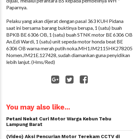
dijual, melalui perantara BS kepada pembelinya WH "
Paparnya.
Pelaku yang akan dijerat dengan pasal 363 KUH Pidana
saat ini bersama barang buktinya berupa, 1 (satu) buah
BPKB BE 6306 OB, 1 (satu) buah STNK motor BE 6306 OB
An.Edi Wardi, 1 (satu) unit sepeda motor honda beat BE
6306 OB warna merah putih noka.MH1JM2115HK278205
Nomen.JM21E.127428, sudah diamankan guna penyidikan
lebih lanjut. (Hms/Red)
WhatsApp
You may also like...
Petani Nekat Curi Motor Warga Kebun Tebu
Lampung Barat
(Video) Aksi Pencurian Motor Terekam CCTV di