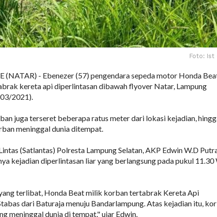
Foto: Ist
NATAR) - Ebenezer (57) pengendara sepeda motor Honda Bea
brak kereta api diperlintasan dibawah flyover Natar, Lampung
/03/2021).
ban juga terseret beberapa ratus meter dari lokasi kejadian, hing
ban meninggal dunia ditempat.
Lintas (Satlantas) Polresta Lampung Selatan, AKP Edwin W.D Putra
 kejadian diperlintasan liar yang berlangsung pada pukul 11.3
ang terlibat, Honda Beat milik korban tertabrak Kereta Api
abas dari Baturaja menuju Bandarlampung. Atas kejadian itu, ko
ng meninggal dunia di tempat," ujar Edwin.