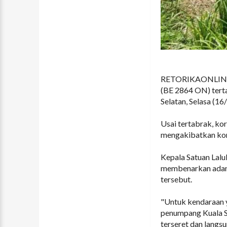
RETORIKAONLINE (
(BE 2864 ON) terta
Selatan, Selasa (16
Usai tertabrak, kor
mengakibatkan kor
Kepala Satuan Lalu
membenarkan adanya
tersebut.
"Untuk kendaraan y
penumpang Kuala St
terseret dan langsu