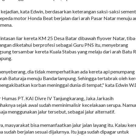
kejadian, kata Edwin, berdasarkan keterangan saksi-saksi sement
epeda motor Honda Beat berjalan dari arah Pasar Natar menuju a
imena.
intasan liar kereta KM 25 Desa Batar dibawah flyover Natar, tiba
ngan diketahui berprofesi sebagai Guru PNS itu, menyebrang
ngsung tersambar kereta Kuala Stabas yang melaju dari arah Batu R
mpung.
nyeberang, dia tidak memperhatikan ada kereta api penumpang
 arah Baturaja menuju Bandarlampung. Sehingga tertabrak oleh ker
mengakibatkan korban meninggal dunia di tempat," kata Edwin W.
 Humas PT. KAI Divre IV Tanjungkarang, Jaka Jarkasih
haknya sejak awal sudah meminimalisir kecelakaan serupa. Namu
ja menggunakan jalur tersebut, sebagai jalur alternatif.
a, masyarakat bisa memanfaatkan jalur jalan layang itu. Kalau ker
ua sudah berjalan sesuai dijalurnya. Itu juga sudah dipagar untuk