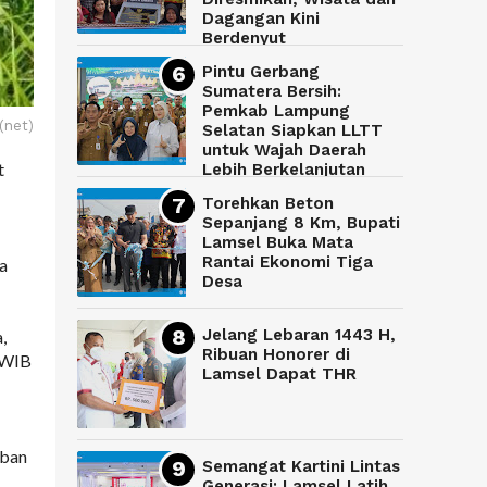
Dagangan Kini
Berdenyut
Pintu Gerbang
Sumatera Bersih:
Pemkab Lampung
 (net)
Selatan Siapkan LLTT
untuk Wajah Daerah
t
Lebih Berkelanjutan
Torehkan Beton
Sepanjang 8 Km, Bupati
Lamsel Buka Mata
Rantai Ekonomi Tiga
ga
Desa
Jelang Lebaran 1443 H,
,
Ribuan Honorer di
0 WIB
Lamsel Dapat THR
rban
Semangat Kartini Lintas
Generasi: Lamsel Latih