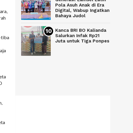
Pola Asuh Anak di Era
Digital, Wabup Ingatkan
ara,
Bahaya Judol
rah
Kanca BRI BO Kalianda
Salurkan Infak Rp21
-tiba
Juta untuk Tiga Ponpes
aja
eta
D
n,
eta