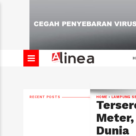
H
RECENT POSTS
HOME
›
LAMPUNG S
Terser
Meter,
Dunia