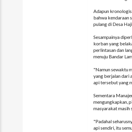
Adapun kronologis 
bahwa kendaraan s
pulang di Desa Haj
Sesampainya diperl
korban yang belaka
perlintasan dan la
menuju Bandar La
"Namun sewaktu me
yang berjalan dari
api tersebut yang 
Sementara Manajer
mengungkapkan, pi
masyarakat masih sa
"Padahal seharusny
api sendiri, itu sem