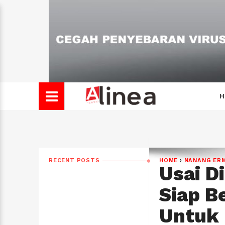
H
RECENT POSTS
HOME
›
NANANG ER
Usai D
Siap B
Untuk