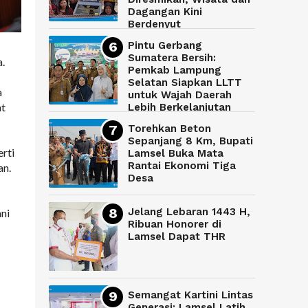
Dagangan Kini
Berdenyut
Pintu Gerbang
Sumatera Bersih:
.
Pemkab Lampung
Selatan Siapkan LLTT
a
untuk Wajah Daerah
at
Lebih Berkelanjutan
Torehkan Beton
Sepanjang 8 Km, Bupati
rti
Lamsel Buka Mata
Rantai Ekonomi Tiga
an.
Desa
Jelang Lebaran 1443 H,
ani
Ribuan Honorer di
Lamsel Dapat THR
Semangat Kartini Lintas
Generasi: Lamsel Latih