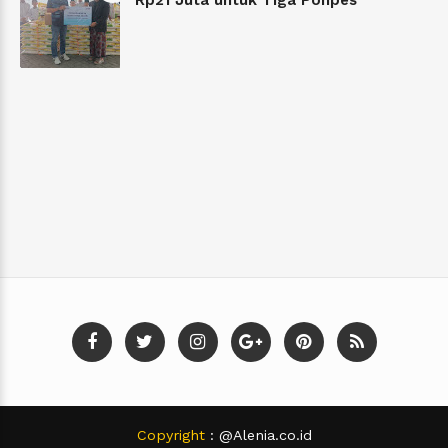
Rp21 Juta untuk Tiga Ponpes
Copyright
: @Alenia.co.id