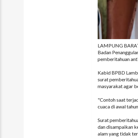
LAMPUNG BARAT (R
Badan Penanggula
pemberitahuan anti
Kabid BPBD Lamba
surat pemberitahua
masyarakat agar be
"Contoh saat terj
cuaca di awal tahu
Surat pemberitahua
dan disampaikan ke
alam yang tidak ter