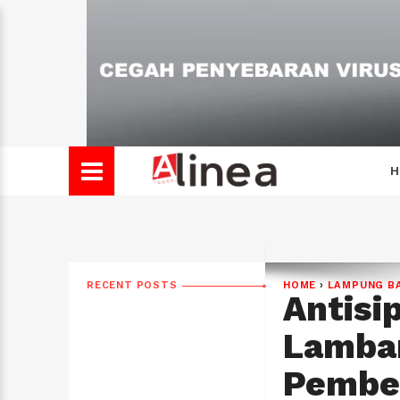
H
RECENT POSTS
HOME
›
LAMPUNG B
Antisi
Lambar
Pember