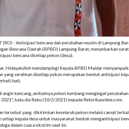
O) - Antisipasi bencana dan perubahan musim di Lampung Bara
ngan Bencana Daerah (BPBD) Lampung Barat, menyebarkan surat
sipasi bencana disetiap pekon (desa).
r, Hidayatulloh mendampingi Kepala BPBD Maidar menyampaik
n yang serahkan disetiap pekon merupakan bentuk antisipasi ke
rhati-hati.
adi angin kencang, akibatnya pohon tumbang mengingat perubahan
n 2021", kata dia Rabu (10/2/2021) kepada Retorikaonline.com.
n tersebut yang dikirimkan keseluruh pekon melalui camat terkai
 setiap kepala desa untuk masyarakat bentuk mengantisipasi be
duga dalam cuaca ekstrim saat ini.