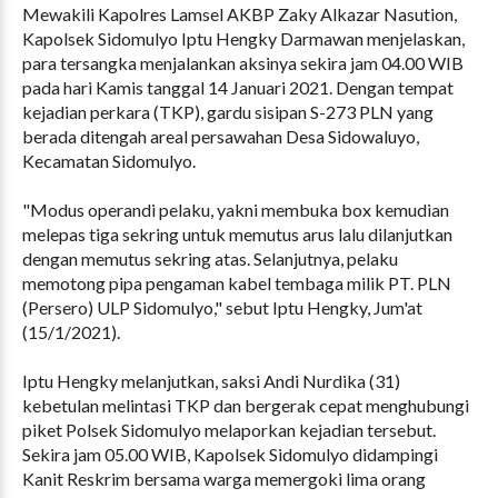
Mewakili Kapolres Lamsel AKBP Zaky Alkazar Nasution,
Kapolsek Sidomulyo Iptu Hengky Darmawan menjelaskan,
para tersangka menjalankan aksinya sekira jam 04.00 WIB
pada hari Kamis tanggal 14 Januari 2021. Dengan tempat
kejadian perkara (TKP), gardu sisipan S-273 PLN yang
berada ditengah areal persawahan Desa Sidowaluyo,
Kecamatan Sidomulyo.
"Modus operandi pelaku, yakni membuka box kemudian
melepas tiga sekring untuk memutus arus lalu dilanjutkan
dengan memutus sekring atas. Selanjutnya, pelaku
memotong pipa pengaman kabel tembaga milik PT. PLN
(Persero) ULP Sidomulyo," sebut Iptu Hengky, Jum'at
(15/1/2021).
Iptu Hengky melanjutkan, saksi Andi Nurdika (31)
kebetulan melintasi TKP dan bergerak cepat menghubungi
piket Polsek Sidomulyo melaporkan kejadian tersebut.
Sekira jam 05.00 WIB, Kapolsek Sidomulyo didampingi
Kanit Reskrim bersama warga memergoki lima orang