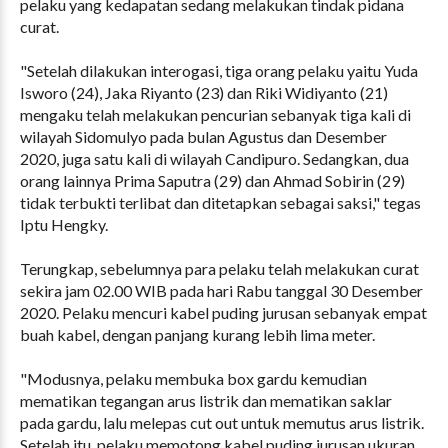
pelaku yang kedapatan sedang melakukan tindak pidana
curat.
"Setelah dilakukan interogasi, tiga orang pelaku yaitu Yuda
Isworo (24), Jaka Riyanto (23) dan Riki Widiyanto (21)
mengaku telah melakukan pencurian sebanyak tiga kali di
wilayah Sidomulyo pada bulan Agustus dan Desember
2020, juga satu kali di wilayah Candipuro. Sedangkan, dua
orang lainnya Prima Saputra (29) dan Ahmad Sobirin (29)
tidak terbukti terlibat dan ditetapkan sebagai saksi," tegas
Iptu Hengky.
Terungkap, sebelumnya para pelaku telah melakukan curat
sekira jam 02.00 WIB pada hari Rabu tanggal 30 Desember
2020. Pelaku mencuri kabel puding jurusan sebanyak empat
buah kabel, dengan panjang kurang lebih lima meter.
"Modusnya, pelaku membuka box gardu kemudian
mematikan tegangan arus listrik dan mematikan saklar
pada gardu, lalu melepas cut out untuk memutus arus listrik.
Setelah itu, pelaku memotong kabel puding jurusan ukuran