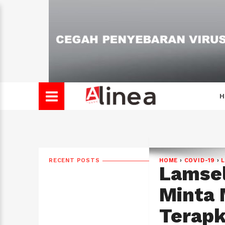
H
RECENT POSTS
HOME
›
COVID-19
›
Lamsel
Minta 
Terapk