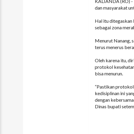
KALIANDA (RO) - B
dan masyarakat unt
Hal itu ditegaskan
sebagai zona mera
Menurut Nanang, s
terus menerus berad
Oleh karena itu, di
protokol kesehata
bisa menurun.
“Pastikan protokol
kedisiplinan ini ya
dengan kebersamaa
Dinas bupati setem