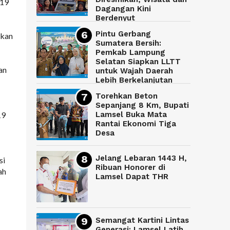
-19
Dagangan Kini
Berdenyut
Pintu Gerbang
pkan
Sumatera Bersih:
Pemkab Lampung
Selatan Siapkan LLTT
an
untuk Wajah Daerah
Lebih Berkelanjutan
Torehkan Beton
Sepanjang 8 Km, Bupati
19
Lamsel Buka Mata
Rantai Ekonomi Tiga
Desa
Jelang Lebaran 1443 H,
si
Ribuan Honorer di
ah
Lamsel Dapat THR
Semangat Kartini Lintas
Generasi: Lamsel Latih