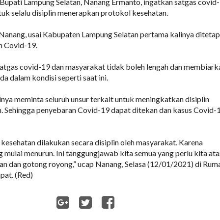
upati Lampung Selatan, Nanang Ermanto, ingatkan satgas covid
uk selalu disiplin menerapkan protokol kesehatan.
 Nanang, usai Kabupaten Lampung Selatan pertama kalinya diteta
h Covid-19.
atgas covid-19 dan masyarakat tidak boleh lengah dan membiark
a dalam kondisi seperti saat ini.
rinya meminta seluruh unsur terkait untuk meningkatkan disiplin
n. Sehingga penyebaran Covid-19 dapat ditekan dan kasus Covid-
 kesehatan dilakukan secara disiplin oleh masyarakat. Karena
ng mulai menurun. Ini tanggungjawab kita semua yang perlu kita ata
n dan gotong royong,” ucap Nanang, Selasa (12/01/2021) di Rum
pat. (Red)
WhatsApp