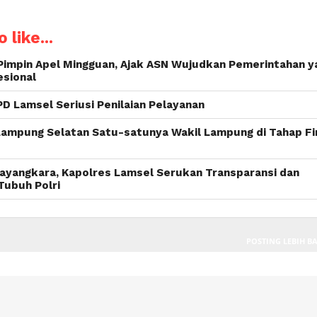
 like...
 Pimpin Apel Mingguan, Ajak ASN Wujudkan Pemerintahan y
esional
D Lamsel Seriusi Penilaian Pelayanan
 Lampung Selatan Satu-satunya Wakil Lampung di Tahap Fi
hayangkara, Kapolres Lamsel Serukan Transparansi dan
 Tubuh Polri
POSTING LEBIH B