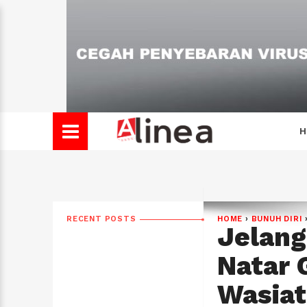
H
RECENT POSTS
HOME
›
BUNUH DIRI
Jelang
Natar 
Wasiat 