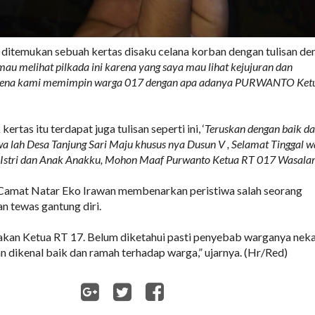
, ditemukan sebuah kertas disaku celana korban dengan tulisan de
mau melihat pilkada ini karena yang saya mau lihat kejujuran dan
arena kami memimpin warga 017 dengan apa adanya PURWANTO Ket
kertas itu terdapat juga tulisan seperti ini, ‘
Teruskan dengan baik d
wa lah Desa Tanjung Sari Maju khusus nya Dusun V , Selamat Tinggal 
l Istri dan Anak Anakku, Mohon Maaf Purwanto Ketua RT 017 Wasalam
, Camat Natar Eko Irawan membenarkan peristiwa salah seorang
 tewas gantung diri.
akan Ketua RT 17. Belum diketahui pasti penyebab warganya nek
an dikenal baik dan ramah terhadap warga,” ujarnya. (Hr/Red)
WhatsApp