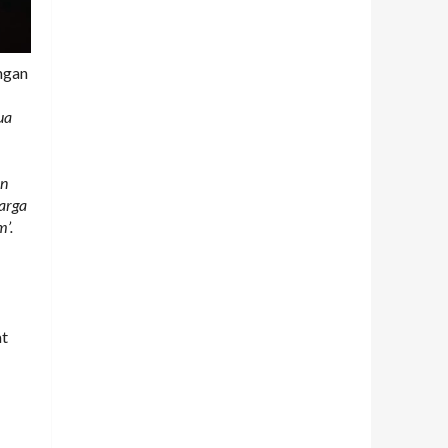
ngan
ua
an
warga
’.
at