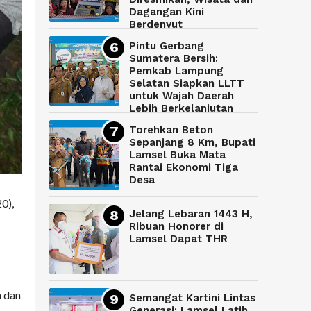
Dagangan Kini
Berdenyut
Pintu Gerbang
Sumatera Bersih:
Pemkab Lampung
Selatan Siapkan LLTT
untuk Wajah Daerah
Lebih Berkelanjutan
Torehkan Beton
Sepanjang 8 Km, Bupati
Lamsel Buka Mata
Rantai Ekonomi Tiga
Desa
0),
Jelang Lebaran 1443 H,
Ribuan Honorer di
Lamsel Dapat THR
a dan
Semangat Kartini Lintas
Generasi: Lamsel Latih