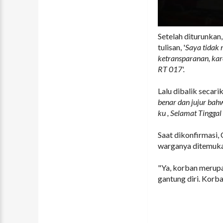
Setelah diturunkan
tulisan, '
Saya tidak 
ketransparanan, k
RT 017'.
Lalu dibalik secarik 
benar dan jujur bah
ku , Selamat Tingga
Saat dikonfirmasi
warganya ditemukan
"Ya, korban merup
gantung diri. Korb