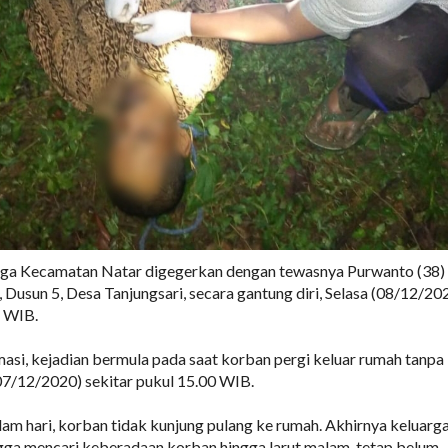
a Kecamatan Natar digegerkan dengan tewasnya Purwanto (38)
Dusun 5, Desa Tanjungsari, secara gantung diri, Selasa (08/12/202
5 WIB.
asi, kejadian bermula pada saat korban pergi keluar rumah tanpa
07/12/2020) sekitar pukul 15.00 WIB.
m hari, korban tidak kunjung pulang ke rumah. Akhirnya keluarg
gga mencari keberadaan korban hingga larut malam, tetap belum