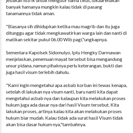
jebakan listrik untuk mengusir hama tikus, dikaarenakan
banyak hamanya mungkin kalau tidak di pasang
tanamannya tidak aman.
"Biasanya sih dihidupkan ketika mau magrib dan itu juga
ditunggu agar tidak mengkawatirkan warga lain dan nanti di
matikan sekitar pukul 06.00 Wib pagi."ungkapnya.
Sementara Kapolsek Sidomulyo, Iptu Hengky Darmawan
menjelaskan, penemuan mayat tersebut bisa mengandung
unsur pidana, namun pihaknya perlu keterangan, bukti dan
juga hasil visum terlebih dahulu.
"Kami ingin mengetahui apa asbab korban ini tewas kenapa,
setelah di lakukan nya visum nanti, baru nanti kita dapat
mengetahui asbab nya dan kalaupun kita melakukan proses
hukum juga ada dasar nya dari hasil Visum tersebut. Kita
lakukan proses, artinya kalau kita akan melakukan proses
hukum biar mudah. Kalau tidak ada surat hasil Visum tidak
akan bisa dasar hukum nya,"tambahnya.