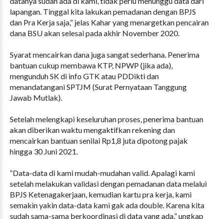
datanya sudah ada di kami, tidak perlu menunggu data dari
lapangan. Tinggal kita lakukan pemadanan dengan BPJS
dan Pra Kerja saja,” jelas Kahar yang menargetkan pencairan
dana BSU akan selesai pada akhir November 2020.
Syarat mencairkan dana juga sangat sederhana. Penerima
bantuan cukup membawa KTP, NPWP (jika ada),
mengunduh SK di info GTK atau PDDikti dan
menandatangani SPTJM (Surat Pernyataan Tanggung
Jawab Mutlak).
Setelah melengkapi keseluruhan proses, penerima bantuan
akan diberikan waktu mengaktifkan rekening dan
mencairkan bantuan senilai Rp1,8 juta dipotong pajak
hingga 30 Juni 2021.
“Data-data di kami mudah-mudahan valid. Apalagi kami
setelah melakukan validasi dengan pemadanan data melalui
BPJS Ketenagakerjaan, kemudian kartu pra kerja, kami
semakin yakin data-data kami gak ada double. Karena kita
sudah sama-sama berkoordinasi di data yang ada,” ungkap