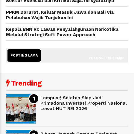
Sektor Esensial dan Kritikal Saja. Ini syaratnya
PPKM Darurat, Keluar Masuk Jawa dan Bali Via
Pelabuhan Wajib Tunjukan Ini
Kepala BNN RI: Lawan Penyalahgunaan Narkotika
Melalui Strategi Soft Power Approach
POSTING LAMA
POSTING LEBIH BARU
Trending
Lampung Selatan Siap Jadi
Primadona Investasi Properti Nasional
Lewat HUT REI 2026
Ribuan Jemaah Gempur Sholawat