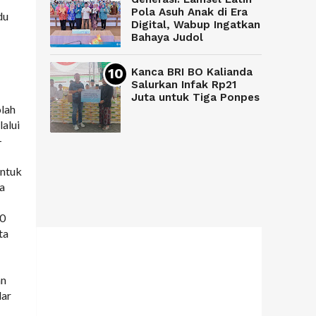
Pola Asuh Anak di Era
du
Digital, Wabup Ingatkan
Bahaya Judol
Kanca BRI BO Kalianda
Salurkan Infak Rp21
Juta untuk Tiga Ponpes
olah
alui
-
untuk
a
20
ta
an
dar