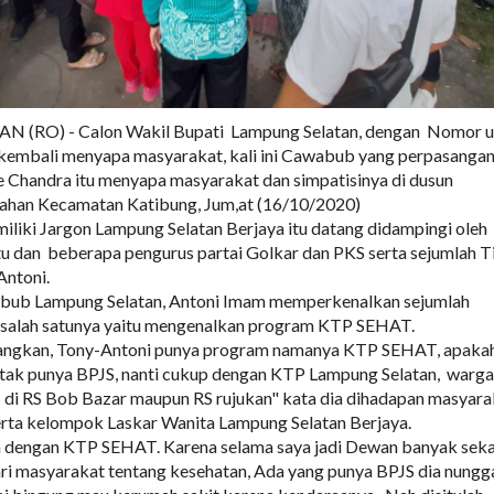
(RO) - Calon Wakil Bupati Lampung Selatan, dengan Nomor u
 kembali menyapa masyarakat, kali ini Cawabub yang perpasanga
 Chandra itu menyapa masyarakat dan simpatisinya di dusun
rahan Kecamatan Katibung, Jum,at (16/10/2020)
iki Jargon Lampung Selatan Berjaya itu datang didampingi oleh
a itu dan beberapa pengurus partai Golkar dan PKS serta sejumlah 
ntoni.
abub Lampung Selatan, Antoni Imam memperkenalkan sejumlah
 salah satunya yaitu mengenalkan program KTP SEHAT.
angkan, Tony-Antoni punya program namanya KTP SEHAT, apakah
 tak punya BPJS, nanti cukup dengan KTP Lampung Selatan, warga
s di RS Bob Bazar maupun RS rujukan" kata dia dihadapan masyara
erta kelompok Laskar Wanita Lampung Selatan Berjaya.
dengan KTP SEHAT. Karena selama saya jadi Dewan banyak seka
dari masyarakat tentang kesehatan, Ada yang punya BPJS dia nungg