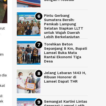
Pintu Gerbang
Sumatera Bersih:
Pemkab Lampung
rut
Selatan Siapkan LLTT
untuk Wajah Daerah
n
Lebih Berkelanjutan
Torehkan Beton
Sepanjang 8 Km, Bupati
Lamsel Buka Mata
Tim
Rantai Ekonomi Tiga
Desa
Jelang Lebaran 1443 H,
 dia
Ribuan Honorer di
Lamsel Dapat THR
kat
li
ak
Semangat Kartini Lintas
Generasi: Lamsel Latih