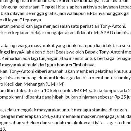
api bingung mau kerumah sakit karena kendaraanya, Nah disitulah
S bingung kendaraan. Tinggal kita siapkan artinya pelayanan terpa
isa dilayani sehingga gratis, jadi walaupun BPJS nya nunggak ga
 di layani." tegasnya.
hatan pendidikan juga menjadi salah satu perhatian Tony-Antoni.
eluruh kegiatan belajar mengajar akan didanai oleh APBD dan bisa
k ada lagi warga masyarakat yang tidak mampu, dia tidak bisa sek
inggi insyaAllah akan diberi Beasiswa oleh Bapak Tony-Antoni mel
Kemudian ada lagi tunjangan atau insentif untuk berbagai tenaga
i masyarakat mulai dari guru honorer,"imbuhnya.
nkan, Tony-Antoni diberi amanah, akan memberi pelatihan khusus 
agar bisa menopang ekonomi keluarga dan bisa membantu suaminy
kro Kecil dan Menengah (UMKM)
an dibentuk satu desa 10 kelompok UMKM, satu kelompok ada 
ompok nanti dibantu dana hibah, bukan pinjaman sebesar Rp 25 ju
upa, selalu mengajak masyarakat untuk menjaga stamina di tengah
 dengan menerapkan 3M, yaitu memakai masker, menjaga jarak d
gan sabun sebelum dan sesudah melakukan aktivitas agar terhin
19.