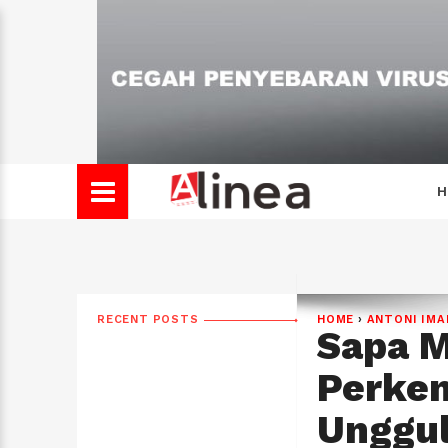
H
RECENT POSTS
HOME
›
ANTONI IM
Sapa M
Perken
Unggu