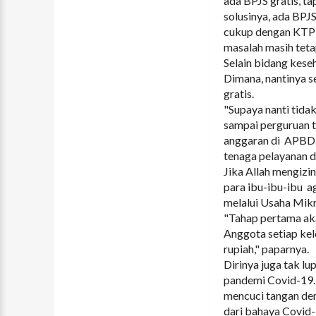
ada BPJS gratis, t
solusinya, ada BPJ
cukup dengan KTP b
masalah masih tetap
Selain bidang kese
Dimana, nantinya s
gratis.
"Supaya nanti tida
sampai perguruan t
anggaran di APBD. 
tenaga pelayanan d
Jika Allah mengizi
para ibu-ibu-ibu 
melalui Usaha Mi
"Tahap pertama ak
Anggota setiap kel
rupiah," paparnya.
Dirinya juga tak l
pandemi Covid-19.
mencuci tangan den
dari bahaya Covid-