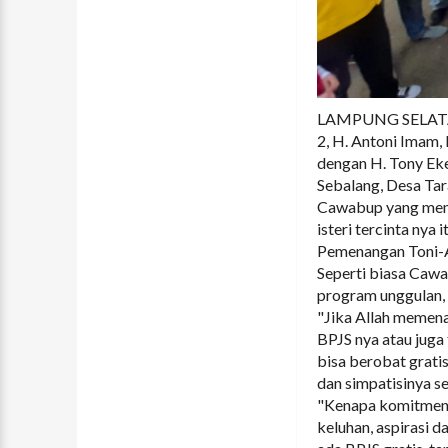
LAMPUNG SELATAN 
2, H. Antoni Imam,
dengan H. Tony Eke
Sebalang, Desa Ta
Cawabup yang memil
isteri tercinta ny
Pemenangan Toni-A
Seperti biasa Caw
program unggulan,
"Jika Allah memen
BPJS nya atau juga
bisa berobat grati
dan simpatisinya s
"Kenapa komitmen 
keluhan, aspirasi 