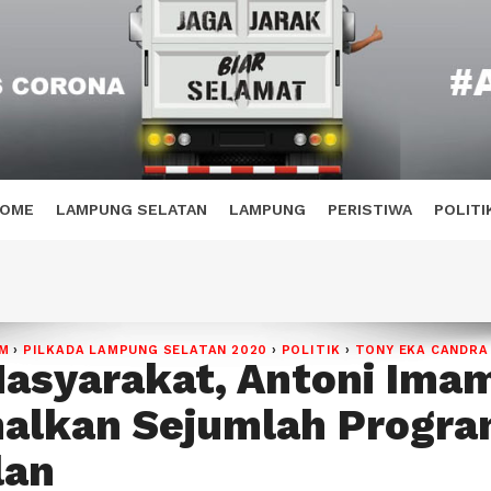
OME
LAMPUNG SELATAN
LAMPUNG
PERISTIWA
POLITI
AM
›
PILKADA LAMPUNG SELATAN 2020
›
POLITIK
›
TONY EKA CANDRA
asyarakat, Antoni Ima
alkan Sejumlah Progr
lan