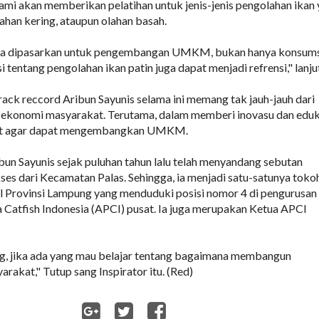
kami akan memberikan pelatihan untuk jenis-jenis pengolahan ikan
lahan kering, ataupun olahan basah.
bisa dipasarkan untuk pengembangan UMKM, bukan hanya konsum
asi tentang pengolahan ikan patin juga dapat menjadi refrensi," lanju
track reccord Aribun Sayunis selama ini memang tak jauh-jauh dari
konomi masyarakat. Terutama, dalam memberi inovasu dan eduk
at agar dapat mengembangkan UMKM.
ibun Sayunis sejak puluhan tahun lalu telah menyandang sebutan
ses dari Kecamatan Palas. Sehingga, ia menjadi satu-satunya toko
l Provinsi Lampung yang menduduki posisi nomor 4 di pengurusan
 Catfish Indonesia (APCI) pusat. Ia juga merupakan Ketua APCI
ng, jika ada yang mau belajar tentang bagaimana membangun
rakat," Tutup sang Inspirator itu. (Red)