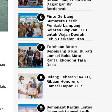
Dagangan Kini
Berdenyut
Pintu Gerbang
Sumatera Bersih:
Pemkab Lampung
Selatan Siapkan LLTT
untuk Wajah Daerah
Lebih Berkelanjutan
Torehkan Beton
Sepanjang 8 Km, Bupati
Lamsel Buka Mata
Rantai Ekonomi Tiga
han
Desa
Jelang Lebaran 1443 H,
i
Ribuan Honorer di
Nah,
Lamsel Dapat THR
Semangat Kartini Lintas
a-
Generasi: Lamsel Latih