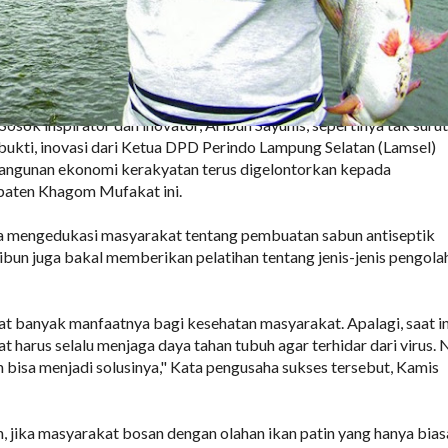
sok inspirator dan inovator, Aribun Sayunis, sepertinya tak surut
bukti, inovasi dari Ketua DPD Perindo Lampung Selatan (Lamsel)
ngunan ekonomi kerakyatan terus digelontorkan kepada
aten Khagom Mufakat ini.
a mengedukasi masyarakat tentang pembuatan sabun antiseptik
ibun juga bakal memberikan pelatihan tentang jenis-jenis pengola
gat banyak manfaatnya bagi kesehatan masyarakat. Apalagi, saat in
harus selalu menjaga daya tahan tubuh agar terhidar dari virus. 
n bisa menjadi solusinya," Kata pengusaha sukses tersebut, Kamis
 jika masyarakat bosan dengan olahan ikan patin yang hanya bias