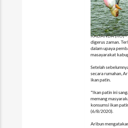
KALIANDA (RO) - So
digerus zaman. Ter
dalam upaya pemba
masayarakat kabup
Setelah sebelumny
secara rumahan, Ar
ikan patin.
"Ikan patin ini san
memang masyarakat 
konsumsi ikan pati
(6/8/2020).
Aribun mengatakan,