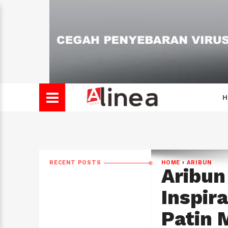
H
RECENT POSTS
HOME
›
ARIBUN
Aribun
Inspir
Patin 