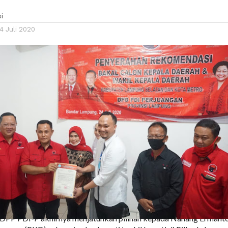
i
4 Juli 2020
PP PDI-P akhirnya menjatuhkan pilihan kepada Nanang Ermant