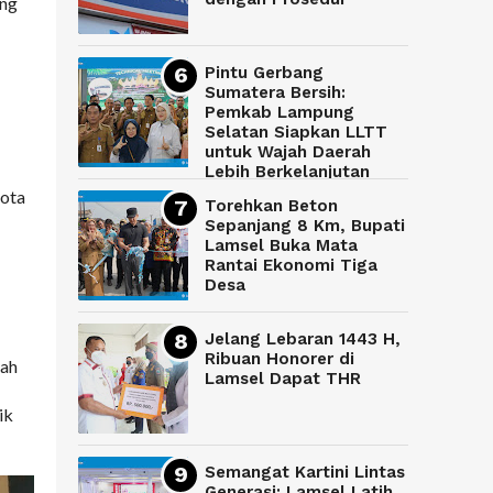
ung
Pintu Gerbang
Sumatera Bersih:
Pemkab Lampung
Selatan Siapkan LLTT
untuk Wajah Daerah
Lebih Berkelanjutan
gota
Torehkan Beton
Sepanjang 8 Km, Bupati
Lamsel Buka Mata
Rantai Ekonomi Tiga
Desa
Jelang Lebaran 1443 H,
Ribuan Honorer di
tah
Lamsel Dapat THR
ik
Semangat Kartini Lintas
Generasi: Lamsel Latih