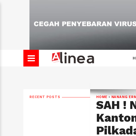
H
RECENT POSTS
HOME
›
NANANG ER
SAH ! 
Kanton
Pilkad