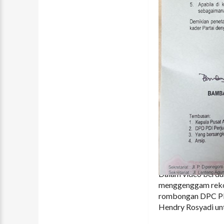
Dalam video berdu
menggenggam rekom
rombongan DPC PD
Hendry Rosyadi unt