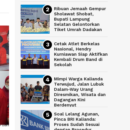
Ribuan Jemaah Gempur
Sholawat Shobat,
Bupati Lampung
Selatan Gelontorkan
Tiket Umrah Dadakan
Cetak Atlet Berkelas
Nasional, Hendry
Kurniawan Siap Aktifkan
Kembali Drum Band di
Sekolah
Mimpi Warga Kalianda
Terwujud, Jalan Lubuk
Dalam-Way Urang
Diresmikan, Wisata dan
Dagangan Kini
Berdenyut
Soal Lelang Agunan,
Pinca BRI Kalianda:
o dan
Proses Sudah Sesuai
dengan Prosedur