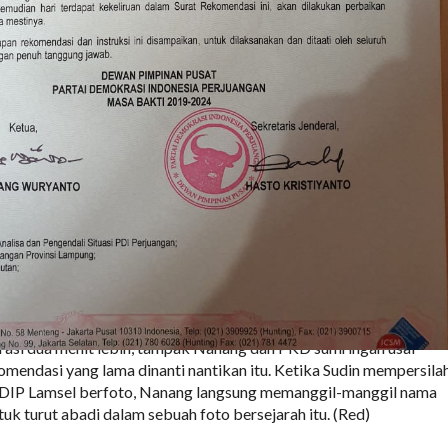
rasi dua menit lebih, tampak Nanang dan PKD sumringah usai
endasi yang lama dinanti nantikan itu. Ketika Sudin mempersila
IP Lamsel berfoto, Nanang langsung memanggil-manggil nama
uk turut abadi dalam sebuah foto bersejarah itu. (Red)