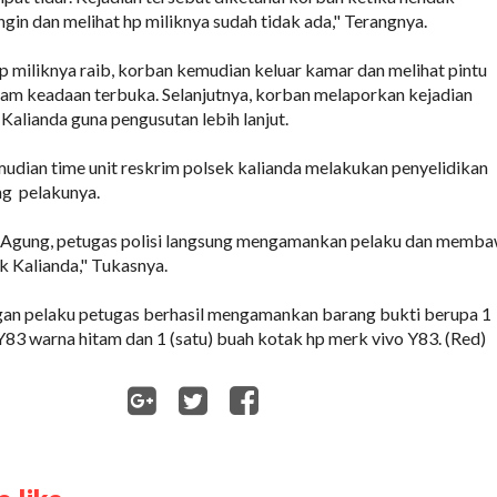
gin dan melihat hp miliknya sudah tidak ada," Terangnya.
p miliknya raib, korban kemudian keluar kamar dan melihat pintu
am keadaan terbuka. Selanjutnya, korban melaporkan kejadian
Kalianda guna pengusutan lebih lanjut.
udian time unit reskrim polsek kalianda melakukan penyelidikan
ng pelakunya.
d Agung, petugas polisi langsung mengamankan pelaku dan memb
 Kalianda," Tukasnya.
ngan pelaku petugas berhasil mengamankan barang bukti berupa 1
 Y83 warna hitam dan 1 (satu) buah kotak hp merk vivo Y83. (Red)
WhatsApp