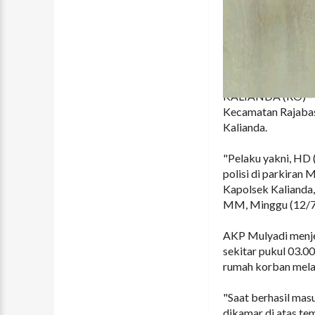
KALIANDA (RO) - P
Kecamatan Rajabas
Kalianda.
"Pelaku yakni, HD
polisi di parkiran
Kapolsek Kalianda
MM, Minggu (12/7
AKP Mulyadi menje
sekitar pukul 03.0
rumah korban melal
"Saat berhasil mas
dikamar di atas te