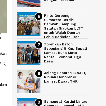
Pintu Gerbang
Sumatera Bersih:
Pemkab Lampung
Selatan Siapkan LLTT
g
untuk Wajah Daerah
Lebih Berkelanjutan
k
Torehkan Beton
Sepanjang 8 Km, Bupati
Lamsel Buka Mata
nkan
Rantai Ekonomi Tiga
Desa
SIK,
Jelang Lebaran 1443 H,
Ribuan Honorer di
Lamsel Dapat THR
dalam
Semangat Kartini Lintas
Generasi: Lamsel Latih