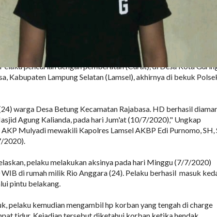
elaku pencurian dengan pemberatan (Curat), di Desa Kota Gurin
a, Kabupaten Lampung Selatan (Lamsel), akhirnya di bekuk Polse
 (24) warga Desa Betung Kecamatan Rajabasa. HD berhasil diama
 Masjid Agung Kalianda, pada hari Jum'at (10/7/2020)," Ungkap
, AKP Mulyadi mewakili Kapolres Lamsel AKBP Edi Purnomo, SH, 
/2020).
laskan, pelaku melakukan aksinya pada hari Minggu (7/7/2020)
0 WIB di rumah milik Rio Anggara (24). Pelaku berhasil masuk ke
ui pintu belakang.
uk, pelaku kemudian mengambil hp korban yang tengah di charge
mpat tidur. Kejadian tersebut diketahui korban ketika hendak