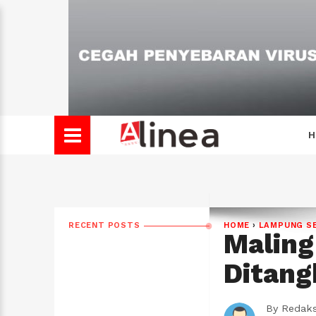
H
RECENT POSTS
HOME
›
LAMPUNG S
Maling
Ditang
By
Redaks