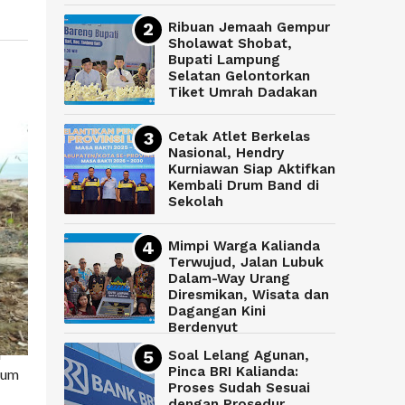
Ribuan Jemaah Gempur
Sholawat Shobat,
Bupati Lampung
Selatan Gelontorkan
Tiket Umrah Dadakan
Cetak Atlet Berkelas
Nasional, Hendry
Kurniawan Siap Aktifkan
Kembali Drum Band di
Sekolah
Mimpi Warga Kalianda
Terwujud, Jalan Lubuk
Dalam-Way Urang
Diresmikan, Wisata dan
Dagangan Kini
Berdenyut
n
Soal Lelang Agunan,
Pinca BRI Kalianda:
aum
Proses Sudah Sesuai
dengan Prosedur