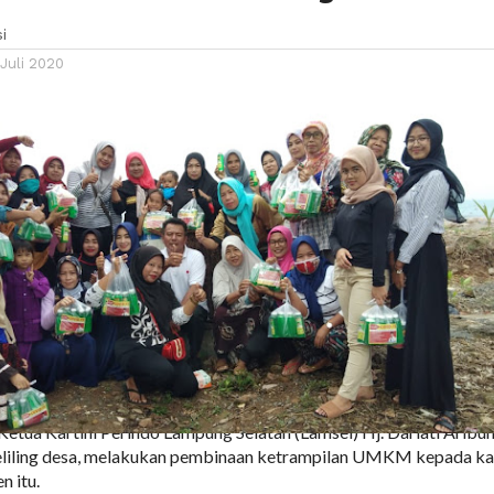
i
Juli 2020
tua Kartini Perindo Lampung Selatan (Lamsel) Hj. Dariati Aribu
keliling desa, melakukan pembinaan ketrampilan UMKM kepada k
n itu.