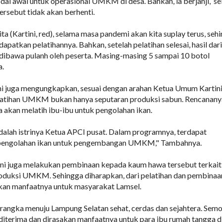
odal awal untuk operasional UMKM di desa. Bahkan, ia berjanji, s
ersebut tidak akan berhenti.
ta (Kartini, red), selama masa pandemi akan kita suplay terus, seh
patkan pelatihannya. Bahkan, setelah pelatihan selesai, hasil dari
 dibawa pulanh oleh peserta. Masing-masing 5 sampai 10 botol
a.
 ini juga mengungkapkan, sesuai dengan arahan Ketua Umum Kartin
latihan UMKM bukan hanya seputaran produksi sabun. Rencanany
a akan melatih ibu-ibu untuk pengolahan ikan.
alah istrinya Ketua APCI pusat. Dalam programnya, terdapat
s pengolahan ikan untuk pengembangan UMKM," Tambahnya.
tini juga melakukan pembinaan kepada kaum hawa tersebut terkait
oduksi UMKM. Sehingga diharapkan, dari pelatihan dan pembinaan
akan manfaatnya untuk masyarakat Lamsel.
m rangka menuju Lampung Selatan sehat, cerdas dan sejahtera. Sem
t diterima dan dirasakan manfaatnya untuk para ibu rumah tangga d