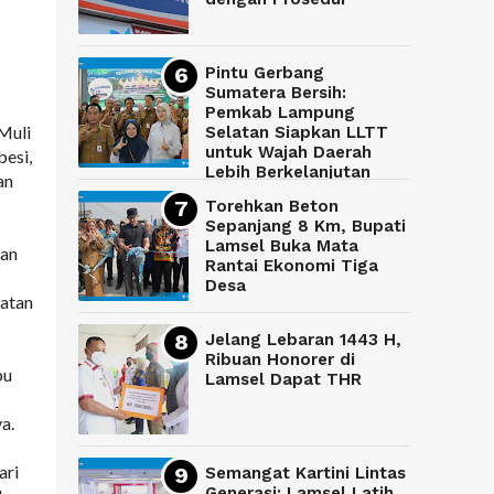
Pintu Gerbang
Sumatera Bersih:
Pemkab Lampung
Muli
Selatan Siapkan LLTT
untuk Wajah Daerah
besi,
Lebih Berkelanjutan
an
Torehkan Beton
Sepanjang 8 Km, Bupati
Lamsel Buka Mata
gan
Rantai Ekonomi Tiga
Desa
yatan
Jelang Lebaran 1443 H,
Ribuan Honorer di
bu
Lamsel Dapat THR
a.
ari
Semangat Kartini Lintas
Generasi: Lamsel Latih