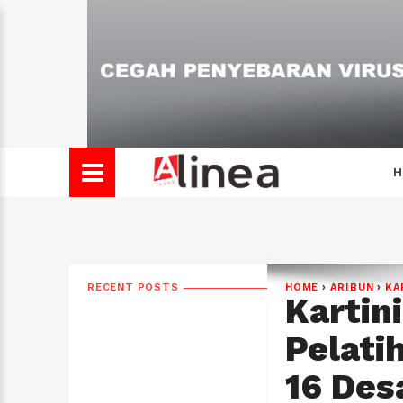
H
RECENT POSTS
HOME
›
ARIBUN
›
KA
Kartin
Pelati
16 Des