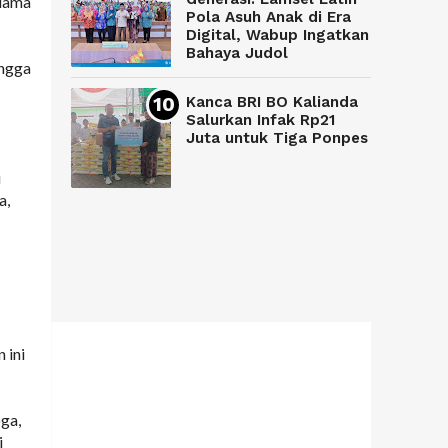
elama
Pola Asuh Anak di Era
Digital, Wabup Ingatkan
Bahaya Judol
ingga
Kanca BRI BO Kalianda
Salurkan Infak Rp21
Juta untuk Tiga Ponpes
i
a,
 ini
oga,
i