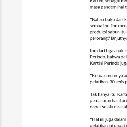
Kartini, sebagai m
masa pandemi hal t
"Bahan baku dari ki
semua ibu-ibu menda
produksi sabun itu
perorang," lanjutny
Ibu dari tiga anak
Perindo, bahwa pe
Kartini Perindo jug
"Ketua umumnya ad
pelatihan 30 jeni
Tak hanya itu, Kar
pemasaran hasil pr
dapat selalu diras
"Hal ini juga dala
pelatihan ini dapa