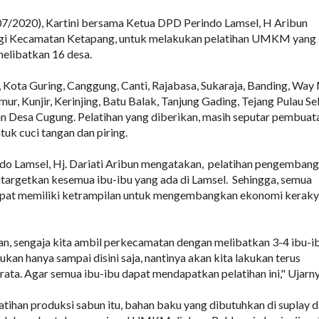
/07/2020), Kartini bersama Ketua DPD Perindo Lamsel, H Aribun
gi Kecamatan Ketapang, untuk melakukan pelatihan UMKM yang
elibatkan 16 desa.
 Kota Guring, Canggung, Canti, Rajabasa, Sukaraja, Banding, Way 
ur, Kunjir, Kerinjing, Batu Balak, Tanjung Gading, Tejang Pulau Se
n Desa Cugung. Pelatihan yang diberikan, masih seputar pembuat
tuk cuci tangan dan piring.
ndo Lamsel, Hj. Dariati Aribun mengatakan, pelatihan pengemban
targetkan kesemua ibu-ibu yang ada di Lamsel. Sehingga, semua
dapat memiliki ketrampilan untuk mengembangkan ekonomi kerak
ihan, sengaja kita ambil perkecamatan dengan melibatkan 3-4 ibu-i
ukan hanya sampai disini saja, nantinya akan kita lakukan terus
ata. Agar semua ibu-ibu dapat mendapatkan pelatihan ini," Ujarny
atihan produksi sabun itu, bahan baku yang dibutuhkan di suplay d