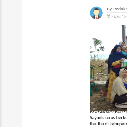
By
Redaks
Rabu, 15 
RAJABASA (RO) - Ke
Sayunis terus ber
ibu-ibu di kabupate