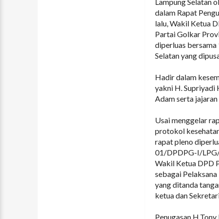
Lampung Selatan ol
dalam Rapat Pengu
lalu, Wakil Ketua
Partai Golkar Pro
diperluas bersama
Selatan yang dipus
Hadir dalam kesemp
yakni H. Supriyadi
Adam serta jajaran
Usai menggelar rap
protokol kesehata
rapat pleno diperl
01/DPDPG-I/LPG/V
Wakil Ketua DPD P
sebagai Pelaksana
yang ditanda tanga
ketua dan Sekretar
Penugasan H.Tony E