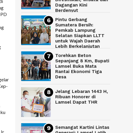
di
Dagangan Kini
ng
Berdenyut
 DPD
Pintu Gerbang
Sumatera Bersih:
ng
Pemkab Lampung
Selatan Siapkan LLTT
untuk Wajah Daerah
Lebih Berkelanjutan
g
Torehkan Beton
Sepanjang 8 Km, Bupati
Lamsel Buka Mata
Rantai Ekonomi Tiga
Desa
gelar
Kep-
Jelang Lebaran 1443 H,
Ribuan Honorer di
Lamsel Dapat THR
n
aku
Semangat Kartini Lintas
Ir.
Generasi: Lamsel Latih