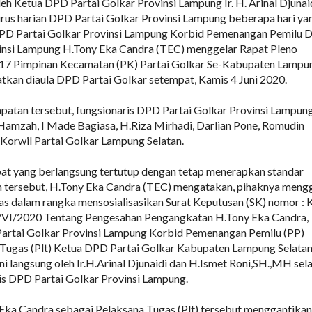
eh Ketua DPD Partai Golkar Provinsi Lampung Ir. H. Arinal Djunai
rus harian DPD Partai Golkar Provinsi Lampung beberapa hari ya
 DPD Partai Golkar Provinsi Lampung Korbid Pemenangan Pemilu
vinsi Lampung H.Tony Eka Candra (TEC) menggelar Rapat Pleno
 17 Pimpinan Kecamatan (PK) Partai Golkar Se-Kabupaten Lampu
atkan diaula DPD Partai Golkar setempat, Kamis 4 Juni 2020.
atan tersebut, fungsionaris DPD Partai Golkar Provinsi Lampun
 Hamzah, I Made Bagiasa, H.Riza Mirhadi, Darlian Pone, Romudin
 Korwil Partai Golkar Lampung Selatan.
at yang berlangsung tertutup dengan tetap menerapkan standar
n tersebut, H.Tony Eka Candra (TEC) mengatakan, pihaknya meng
uas dalam rangka mensosialisasikan Surat Keputusan (SK) nomor : 
I/2020 Tentang Pengesahan Pengangkatan H.Tony Eka Candra,
artai Golkar Provinsi Lampung Korbid Pemenangan Pemilu (PP)
 Tugas (Plt) Ketua DPD Partai Golkar Kabupaten Lampung Selata
ni langsung oleh Ir.H.Arinal Djunaidi dan H.Ismet Roni,SH.,MH sel
is DPD Partai Golkar Provinsi Lampung.
ka Candra sebagai Pelaksana Tugas (Plt) tersebut menggantikan 