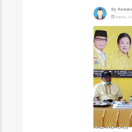
By
Redaks
Kamis, 0
KALIANDA (RO) - U