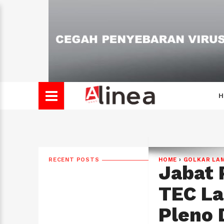
H
RECENT POSTS
HOME
›
GOLKAR LA
Jabat 
TEC La
Pleno 