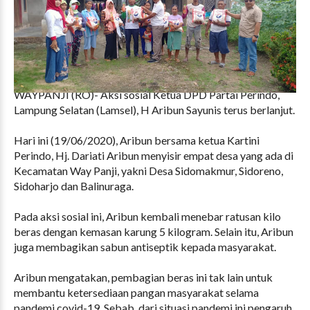
WAYPANJI (RO)- Aksi sosial Ketua DPD Partai Perindo,
Lampung Selatan (Lamsel), H Aribun Sayunis terus berlanjut.
Hari ini (19/06/2020), Aribun bersama ketua Kartini
Perindo, Hj. Dariati Aribun menyisir empat desa yang ada di
Kecamatan Way Panji, yakni Desa Sidomakmur, Sidoreno,
Sidoharjo dan Balinuraga.
Pada aksi sosial ini, Aribun kembali menebar ratusan kilo
beras dengan kemasan karung 5 kilogram. Selain itu, Aribun
juga membagikan sabun antiseptik kepada masyarakat.
Aribun mengatakan, pembagian beras ini tak lain untuk
membantu ketersediaan pangan masyarakat selama
pandemi covid-19. Sebab, dari situasi pandemi ini pengaruh