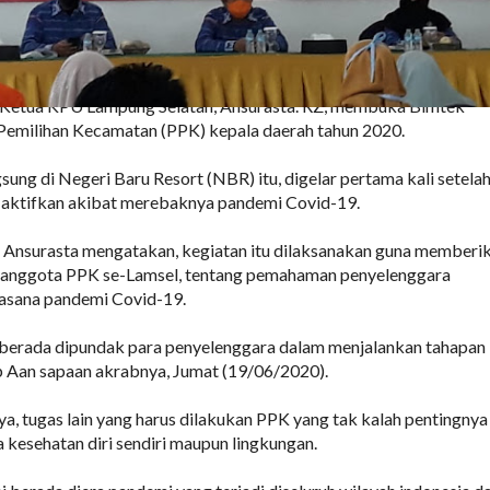
Ketua KPU Lampung Selatan, Ansurasta. RZ, membuka Bimtek
Pemilihan Kecamatan (PPK) kepala daerah tahun 2020.
sung di Negeri Baru Resort (NBR) itu, digelar pertama kali setela
 aktifkan akibat merebaknya pandemi Covid-19.
 Ansurasta mengatakan, kegiatan itu dilaksanakan guna memberi
anggota PPK se-Lamsel, tentang pemahaman penyelenggara
uasana pandemi Covid-19.
 berada dipundak para penyelenggara dalam menjalankan tahapan
p Aan sapaan akrabnya, Jumat (19/06/2020).
ya, tugas lain yang harus dilakukan PPK yang tak kalah pentingnya
a kesehatan diri sendiri maupun lingkungan.