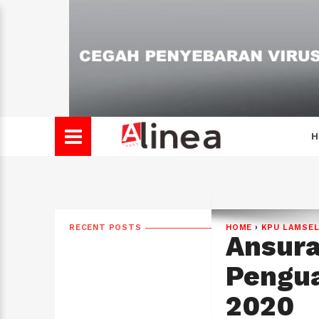
H
RECENT POSTS
HOME
›
KPU LAMSE
Ansura
Pengua
2020