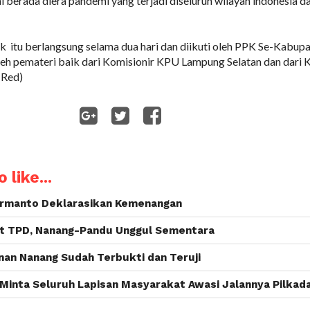
ni berada diera pandemi yang terjadi diseluruh wilayah indonesia d
 itu berlangsung selama dua hari dan diikuti oleh PPK Se-Kabup
oleh pemateri baik dari Komisionir KPU Lampung Selatan dan dari
(Red)
WhatsApp
 like...
Ermanto Deklarasikan Kemenangan
nt TPD, Nanang-Pandu Unggul Sementara
an Nanang Sudah Terbukti dan Teruji
Minta Seluruh Lapisan Masyarakat Awasi Jalannya Pilkad