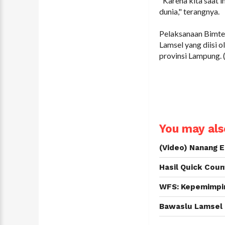
"Karena kita saat i
dunia," terangnya.
Pelaksanaan Bimtek
Lamsel yang diisi 
provinsi Lampung. 
You may also
(Video) Nanang 
Hasil Quick Cou
WFS: Kepemimpin
Bawaslu Lamsel 