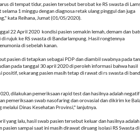
arus di tempat tidur, pasien tersebut berobat ke RS swasta di Lam
 selama 1 minggu dengan diagnosa retak ulang pinggul dan juga
g," kata Reihana, Jumat (01/05/2020).
ggal 22 April 2020 kondisi pasien semakin lemah, demam dan ba
i di rujuk ke RS swasta di Bandarlampung. Hasil rongtennya
enumonia di sebelah kanan.
but pasien di tetapkan sebagai PDP dan diambil swabnya pada ta
dian pada tanggal 30 april 2020 di peroleh informasi bahwa hasil
positif, sekarang pasien masih tetap di rawat di rs swasta di ban
020, dilakukan pemeriksaan rapid test dan hasilnya adalah negatif
kan pemeriksaan swab nasofaring dan orovasial dan dikirim ke Bal
melalui Dinas Kesehatan Provinsi," lanjutnya.
il yang lalu, hasil swab pasien tersebut keluar dan hasilnya adalah
n pasien sampai saat ini masih dirawat diruang isolasi RS Swasta di