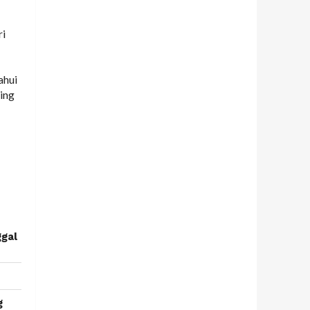
ri
ahui
ing
ggal
g