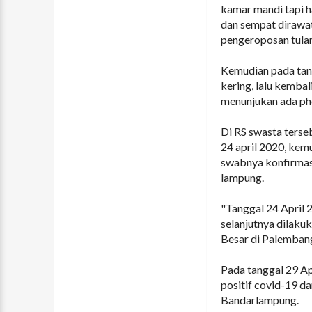
kamar mandi tapi h
dan sempat dirawat
pengeroposan tulan
Kemudian pada tan
kering, lalu kembal
menunjukan ada ph
Di RS swasta terse
24 april 2020, kemu
swabnya konfirmasi 
lampung.
"Tanggal 24 April 2
selanjutnya dilaku
Besar di Palembang 
Pada tanggal 29 Apr
positif covid-19 da
Bandarlampung.