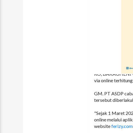
RO, BAKAUHENI - P
via online terhitu
GM. PT ASDP cabang
tersebut diberlaku
"Sejak 1 Maret 202
online melalui apl
website
ferizy.com