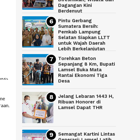
Dagangan Kini
Berdenyut
Pintu Gerbang
Sumatera Bersih:
Pemkab Lampung
Selatan Siapkan LLTT
untuk Wajah Daerah
Lebih Berkelanjutan
Torehkan Beton
Sepanjang 8 Km, Bupati
Lamsel Buka Mata
Rantai Ekonomi Tiga
iket
Desa
Jelang Lebaran 1443 H,
ine
Ribuan Honorer di
raan.
Lamsel Dapat THR
Semangat Kartini Lintas
Generasi: Lamsel Latih