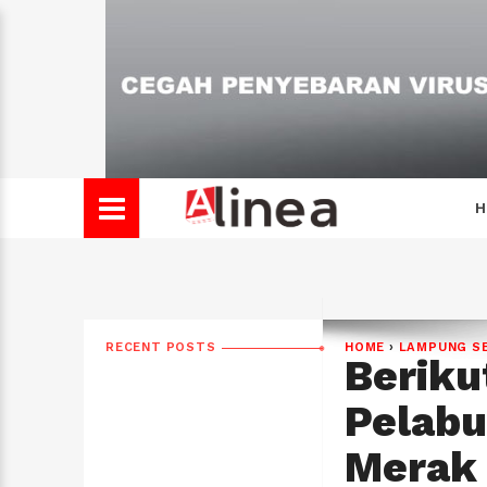
H
RECENT POSTS
HOME
›
LAMPUNG S
Beriku
Pelabu
Merak 