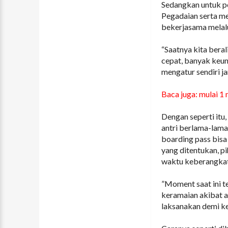
Sedangkan untuk pe
Pegadaian serta m
bekerjasama melal
“Saatnya kita bera
cepat, banyak keun
mengatur sendiri j
Baca juga: mulai 1 
Dengan seperti itu,
antri berlama-lam
boarding pass bisa 
yang ditentukan, 
waktu keberangkat
”Moment saat ini te
keramaian akibat an
laksanakan demi ke