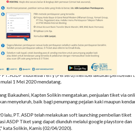
T. ASDP Indonesia Ferry (Persero) memberlakukan pembelian t
ng mulai 1 Mei 2020 mendatang.
 Bakauheni, Kapten Solikin mengatakan, penjualan tiket via onl
kan menyeluruh, baik bagi penumpang pejalan kaki maupun kenda
0 lalu, PT. ASDP telah melakukan soft launching pembelian tiket
ikasi ASDP Tiket yang dapat diunduh melalui google playstore dan
," kata Solikin, Kamis (02/04/2020).