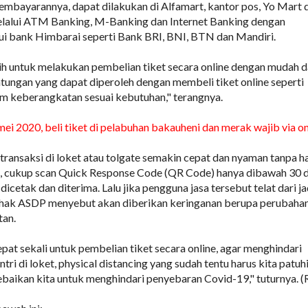
mbayarannya, dapat dilakukan di Alfamart, kantor pos, Yo Mart 
elalui ATM Banking, M-Banking dan Internet Banking dengan
ui bank Himbarai seperti Bank BRI, BNI, BTN dan Mandiri.
lih untuk melakukan pembelian tiket secara online dengan mudah 
tungan yang dapat diperoleh dengan membeli tiket online seperti
am keberangkatan sesuai kebutuhan," terangnya.
mei 2020, beli tiket di pelabuhan bakauheni dan merak wajib via on
 transaksi di loket atau tolgate semakin cepat dan nyaman tanpa h
a, cukup scan Quick Response Code (QR Code) hanya dibawah 30 d
dicetak dan diterima. Lalu jika pengguna jasa tersebut telat dari j
pihak ASDP menyebut akan diberikan keringanan berupa perubaha
an.
pat sekali untuk pembelian tiket secara online, agar menghindari
tri di loket, physical distancing yang sudah tentu harus kita patuh
baikan kita untuk menghindari penyebaran Covid-19," tuturnya. (