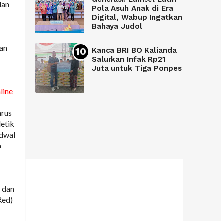
dan
Pola Asuh Anak di Era
Digital, Wabup Ingatkan
Bahaya Judol
dan
Kanca BRI BO Kalianda
Salurkan Infak Rp21
Juta untuk Tiga Ponpes
line
arus
etik
adwal
n
i dan
Red)