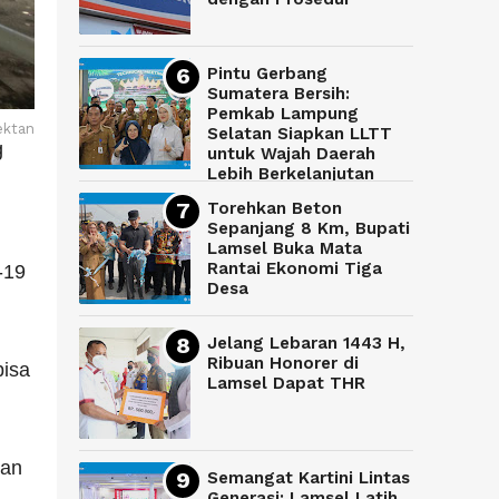
Pintu Gerbang
Sumatera Bersih:
Pemkab Lampung
ektan
Selatan Siapkan LLTT
g
untuk Wajah Daerah
Lebih Berkelanjutan
Torehkan Beton
Sepanjang 8 Km, Bupati
Lamsel Buka Mata
Rantai Ekonomi Tiga
-19
Desa
Jelang Lebaran 1443 H,
Ribuan Honorer di
bisa
Lamsel Dapat THR
nan
Semangat Kartini Lintas
Generasi: Lamsel Latih