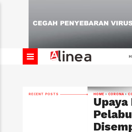
H
RECENT POSTS
HOME
›
CORONA
›
C
Upaya
Pelabu
Disemp