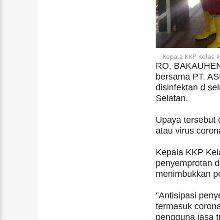
Kepala KKP Kelas 
RO, BAKAUHENI 
bersama PT. AS
disinfektan d s
Selatan.
Upaya tersebut 
atau virus coron
Kepala KKP Kela
penyemprotan di
menimbukkan pe
"Antisipasi pen
termasuk coron
pengguna jasa t