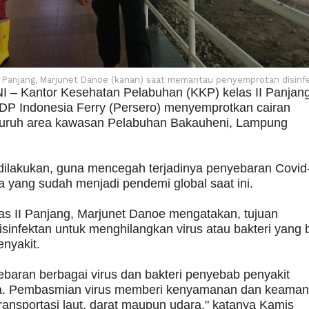
II Panjang, Marjunet Danoe (kanan) saat memantau penyemprotan disinf
– Kantor Kesehatan Pelabuhan (KKP) kelas II Panjan
DP Indonesia Ferry (Persero) menyemprotkan cairan
eluruh area kawasan Pelabuhan Bakauheni, Lampung
dilakukan, guna mencegah terjadinya penyebaran Covid
a yang sudah menjadi pendemi global saat ini.
s II Panjang, Marjunet Danoe mengatakan, tujuan
sinfektan untuk menghilangkan virus atau bakteri yang 
nyakit.
yebaran berbagai virus dan bakteri penyebab penyakit
a. Pembasmian virus memberi kenyamanan dan keama
ransportasi laut, darat maupun udara," katanya Kamis