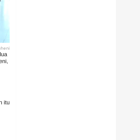
uheni
dua
eni,
 itu