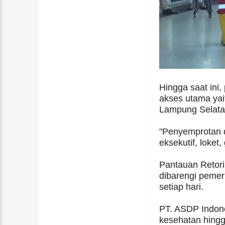
Hingga saat ini
akses utama yai
Lampung Selata
"Penyemprotan di
eksekutif, loket
Pantauan Retorik
dibarengi peme
setiap hari.
PT. ASDP Indone
kesehatan hingg