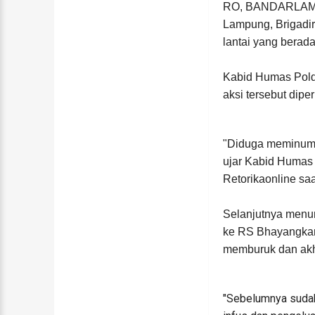
RO, BANDARLAMPUN
Lampung, Brigadi
lantai yang berad
Kabid Humas Pold
aksi tersebut dipe
"Diduga meminum c
ujar Kabid Humas
Retorikaonline sa
Selanjutnya menu
ke RS Bhayangkar
memburuk dan akh
"Sebelumnya sudah