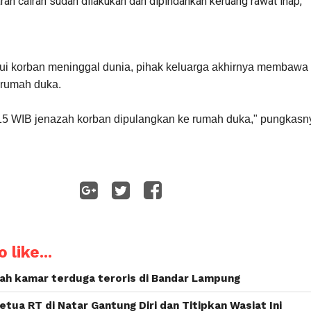
ran cairan sudah dilakukan dan dipindahkan keruang rawat inap,"
ui korban meninggal dunia, pihak keluarga akhirnya membawa
erumah duka.
.15 WIB jenazah korban dipulangkan ke rumah duka," pungkasn
WhatsApp
 like...
ah kamar terduga teroris di Bandar Lampung
etua RT di Natar Gantung Diri dan Titipkan Wasiat Ini