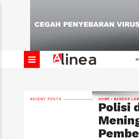
H
RECENT POSTS
HOME
›
BANDAR LA
Polisi
Mening
Pember