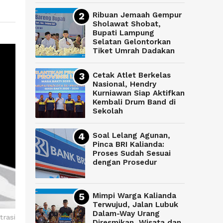
Ribuan Jemaah Gempur
Sholawat Shobat,
Bupati Lampung
Selatan Gelontorkan
Tiket Umrah Dadakan
Cetak Atlet Berkelas
Nasional, Hendry
Kurniawan Siap Aktifkan
Kembali Drum Band di
Sekolah
Soal Lelang Agunan,
Pinca BRI Kalianda:
Proses Sudah Sesuai
dengan Prosedur
Mimpi Warga Kalianda
Terwujud, Jalan Lubuk
Dalam-Way Urang
trasi
Diresmikan, Wisata dan