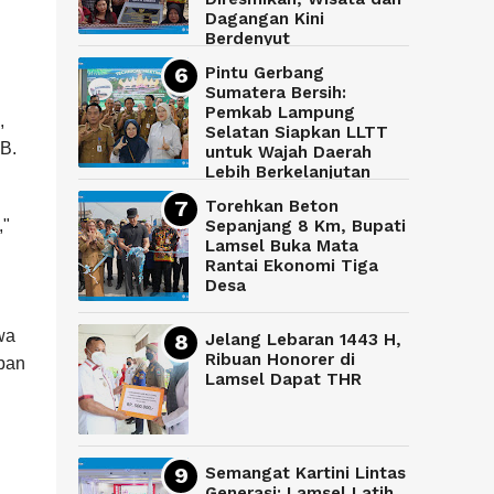
Dagangan Kini
Berdenyut
Pintu Gerbang
Sumatera Bersih:
Pemkab Lampung
,
Selatan Siapkan LLTT
IB.
untuk Wajah Daerah
Lebih Berkelanjutan
Torehkan Beton
,"
Sepanjang 8 Km, Bupati
Lamsel Buka Mata
Rantai Ekonomi Tiga
Desa
wa
Jelang Lebaran 1443 H,
Ribuan Honorer di
ban
Lamsel Dapat THR
Semangat Kartini Lintas
Generasi: Lamsel Latih