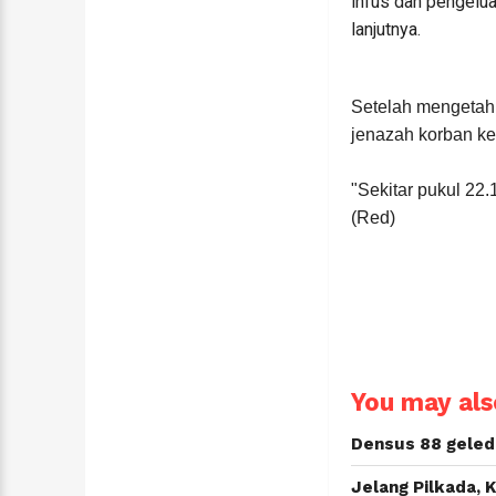
infus dan pengelua
lanjutnya.
Setelah mengetah
jenazah korban k
"Sekitar pukul 22
(Red)
You may also
Densus 88 geled
Jelang Pilkada, K