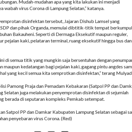
ubungan. Mudah-mudahan apa yang kita lakukan ini menjadi
 wabah virus Corona di Lampung Selatan,” katanya.
emprotan disinfektan tersebut, Jajaran Dishub Lamsel yang
SDP dan pihak Organda, memulai dibtitik-titik tempat berkumpu
uhan Bakauheni. Seperti di Dermaga Eksekutif maupun reguler,
lur pejalan kaki, pelataran terminal, ruang eksekutif hingga bus dan
 ini di semua titik yang mungkin saja bersentuhan dengan penumpa
n maupun kedatangan bagi pejalan kaki, gagang pintu angdes sam
-hal yang kecil semua kita semprotkan disinfektan,” terang Mulyadi
Polisi Pamong Praja dan Pemadam Kebakaran (Satpol PP dan Damk
 Selatan juga melakukan penyemprotan disinfektan di sejumlah
yang berada di seputaran kompleks Pemkab setempat.
ukan Satpol PP dan Damkar Kabupaten Lampung Selatan sebagai sa
han penyebaran virus Corona. (Red)