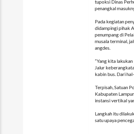
tupoksi Dinas Perh
penangkal masuknya
Pada kegiatan peny
didampingi pihak A
penumpang di Pelab
musala terminal, ja
angdes.
“Yang kita lakukan
Jalur keberangkata
kabin bus. Dari hal
Terpisah, Satuan 
Kabupaten Lampung
instansi vertikal 
Langkah itu dilak
satu upaya pencega