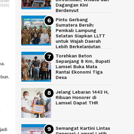
buhan
Dagangan Kini
2020)
Berdenyut
Pintu Gerbang
Sumatera Bersih:
Pemkab Lampung
Selatan Siapkan LLTT
untuk Wajah Daerah
Lebih Berkelanjutan
Torehkan Beton
Sepanjang 8 Km, Bupati
ya.
Lamsel Buka Mata
Rantai Ekonomi Tiga
abun.
Desa
Jelang Lebaran 1443 H,
Ribuan Honorer di
Lamsel Dapat THR
n
Semangat Kartini Lintas
jadi
Generasi: Lamsel Latih