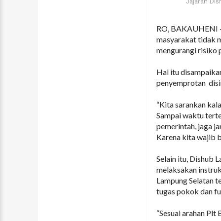
Jajaran Di
RO, BAKAUHENI - 
masyarakat tidak m
mengurangi risiko 
Hal itu disampaika
penyemprotan disin
“Kita sarankan kal
Sampai waktu terten
pemerintah, jaga ja
Karena kita wajib 
Selain itu, Dishub
melaksakan instruk
Lampung Selatan t
tugas pokok dan fu
“Sesuai arahan Plt 