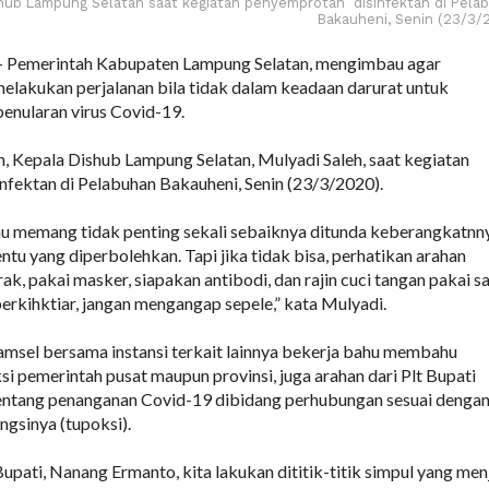
shub Lampung Selatan saat kegiatan penyemprotan disinfektan di Pela
Bakauheni, Senin (23/3/
Pemerintah Kabupaten Lampung Selatan, mengimbau agar
elakukan perjalanan bila tidak dalam keadaan darurat untuk
penularan virus Covid-19.
n, Kepala Dishub Lampung Selatan, Mulyadi Saleh, saat kegiatan
fektan di Pelabuhan Bakauheni, Senin (23/3/2020).
au memang tidak penting sekali sebaiknya ditunda keberangkatnn
tu yang diperbolehkan. Tapi jika tidak bisa, perhatikan arahan
rak, pakai masker, siapakan antibodi, dan rajin cuci tangan pakai s
berkihktiar, jangan mengangap sepele,” kata Mulyadi.
 Lamsel bersama instansi terkait lainnya bekerja bahu membahu
si pemerintah pusat maupun provinsi, juga arahan dari Plt Bupati
entang penanganan Covid-19 dibidang perhubungan sesuai denga
ngsinya (tupoksi).
Bupati, Nanang Ermanto, kita lakukan dititik-titik simpul yang men