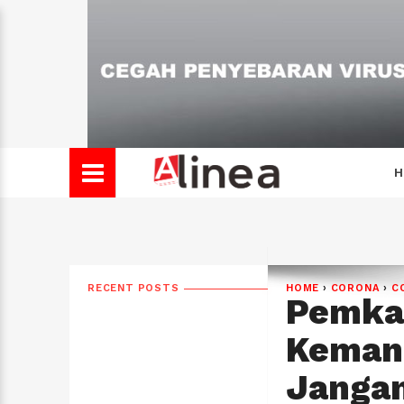
H
RECENT POSTS
HOME
›
CORONA
›
C
Pemka
Keman
Jangan