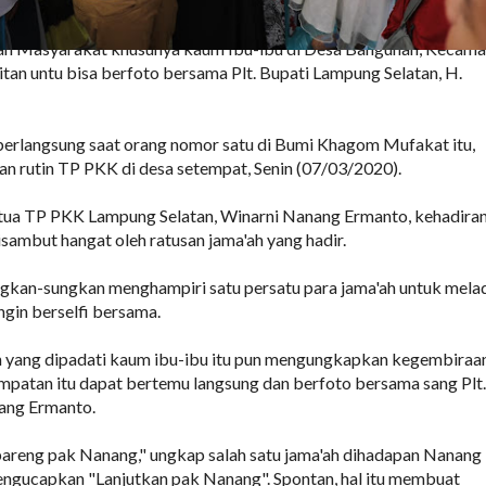
an Masyarakat khusunya kaum Ibu-ibu di Desa Bangunan, Kecama
itan untu bisa berfoto bersama Plt. Bupati Lampung Selatan, H.
berlangsung saat orang nomor satu di Bumi Khagom Mufakat itu,
an rutin TP PKK di desa setempat, Senin (07/03/2020).
etua TP PKK Lampung Selatan, Winarni Nanang Ermanto, kehadira
ambut hangat oleh ratusan jama'ah yang hadir.
gkan-sungkan menghampiri satu persatu para jama'ah untuk mela
ngin berselfi bersama.
ah yang dipadati kaum ibu-ibu itu pun mengungkapkan kegembiraa
mpatan itu dapat bertemu langsung dan berfoto bersama sang Plt.
ang Ermanto.
 bareng pak Nanang," ungkap salah satu jama'ah dihadapan Nanang
engucapkan "Lanjutkan pak Nanang". Spontan, hal itu membuat