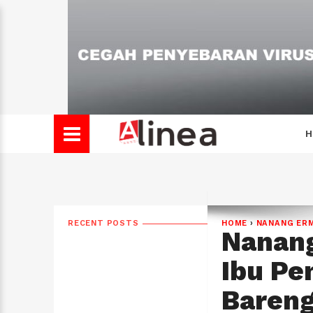
H
RECENT POSTS
HOME
›
NANANG ER
Nanang
Ibu Pe
Baren