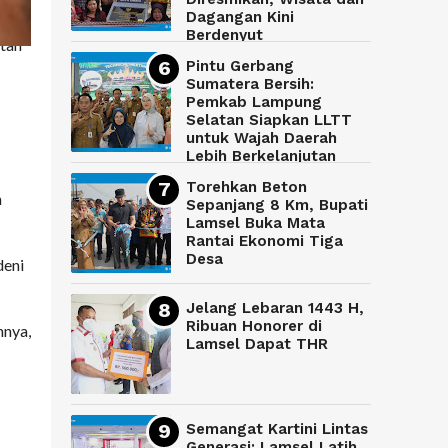
Dagangan Kini
Berdenyut
tan
Pintu Gerbang
Sumatera Bersih:
Pemkab Lampung
Selatan Siapkan LLTT
untuk Wajah Daerah
Lebih Berkelanjutan
Torehkan Beton
n
Sepanjang 8 Km, Bupati
Lamsel Buka Mata
Rantai Ekonomi Tiga
Desa
deni
Jelang Lebaran 1443 H,
Ribuan Honorer di
nnya,
Lamsel Dapat THR
Semangat Kartini Lintas
Generasi: Lamsel Latih