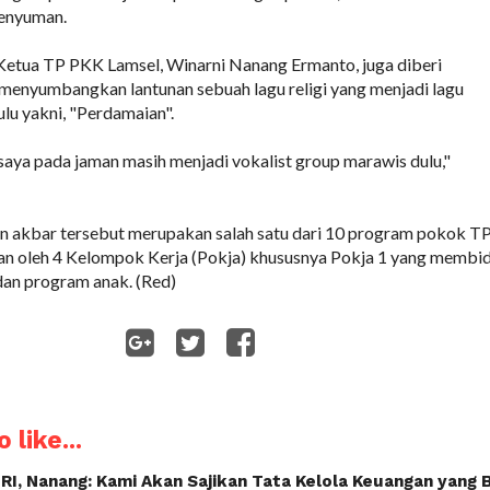
enyuman.
. Ketua TP PKK Lamsel, Winarni Nanang Ermanto, juga diberi
menyumbangkan lantunan sebuah lagu religi yang menjadi lagu
ulu yakni, "Perdamaian".
saya pada jaman masih menjadi vokalist group marawis dulu,"
an akbar tersebut merupakan salah satu dari 10 program pokok TP
an oleh 4 Kelompok Kerja (Pokja) khususnya Pokja 1 yang membi
dan program anak. (Red)
WhatsApp
 like...
I, Nanang: Kami Akan Sajikan Tata Kelola Keuangan yang 