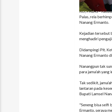
RO, PALAS - Ratus
Palas, rela berhimp
Nanang Ermanto.
Kejadian tersebut 
menghadiri pengaji
Didampingi Plt. K
Nanang Ermanto dis
Nanangpun tak sun
para jama'ah yang i
Tak sedikit, jama'
lantaran pada kese
Bupati Lamsel Nan
"Seneng bisa selfi
Ermanto, seraya m