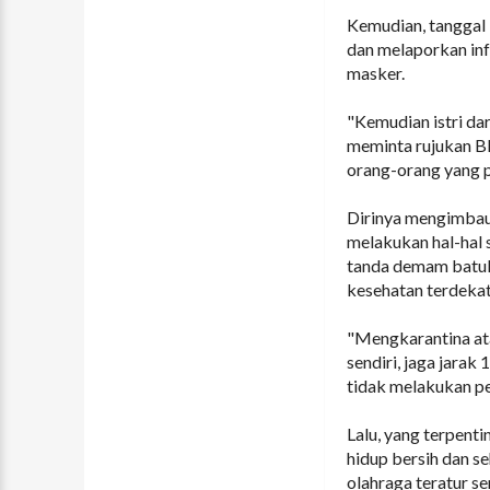
Kemudian, tanggal 
dan melaporkan inf
masker.
"Kemudian istri da
meminta rujukan B
orang-orang yang p
Dirinya mengimbau 
melakukan hal-hal s
tanda demam batuk 
kesehatan terdekat
"Mengkarantina ata
sendiri, jaga jarak
tidak melakukan per
Lalu, yang terpent
hidup bersih dan s
olahraga teratur se