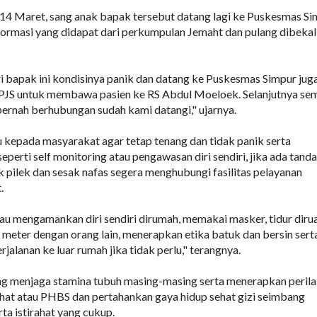
14 Maret, sang anak bapak tersebut datang lagi ke Puskesmas S
ormasi yang didapat dari perkumpulan Jemaht dan pulang dibekal
ri bapak ini kondisinya panik dan datang ke Puskesmas Simpur jug
PJS untuk membawa pasien ke RS Abdul Moeloek. Selanjutnya se
ernah berhubungan sudah kami datangi," ujarnya.
kepada masyarakat agar tetap tenang dan tidak panik serta
eperti self monitoring atau pengawasan diri sendiri, jika ada tanda
pilek dan sesak nafas segera menghubungi fasilitas pelayanan
.
u mengamankan diri sendiri dirumah, memakai masker, tidur diru
 1 meter dengan orang lain, menerapkan etika batuk dan bersin sert
jalanan ke luar rumah jika tidak perlu," terangnya.
ing menjaga stamina tubuh masing-masing serta menerapkan peril
ehat atau PHBS dan pertahankan gaya hidup sehat gizi seimbang
rta istirahat yang cukup.