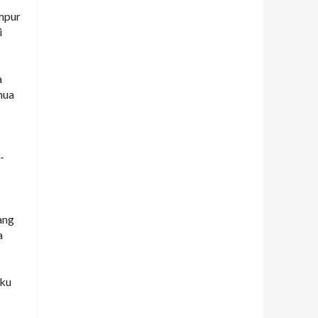
impur
i
a
mua
-
ang
a
aku