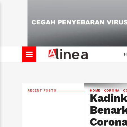
H
RECENT POSTS
HOME
›
CORONA
›
C
Kadink
Benark
Corona