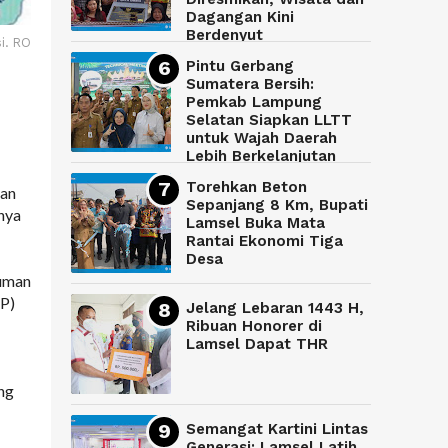
Dagangan Kini
Berdenyut
si. RO
Pintu Gerbang
Sumatera Bersih:
Pemkab Lampung
Selatan Siapkan LLTT
untuk Wajah Daerah
Lebih Berkelanjutan
Torehkan Beton
tan
Sepanjang 8 Km, Bupati
nya
Lamsel Buka Mata
Rantai Ekonomi Tiga
Desa
muman
DP)
Jelang Lebaran 1443 H,
Ribuan Honorer di
Lamsel Dapat THR
ung
Semangat Kartini Lintas
Generasi: Lamsel Latih