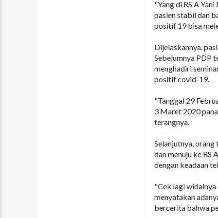
"Yang di RS A Yani
pasien stabil dan 
positif 19 bisa me
Dijelaskannya, pa
Sebelumnya PDP ter
menghadiri semina
positif covid-19.
"Tanggal 29 Februa
3 Maret 2020 panas
terangnya.
Selanjutnya, orang
dan menuju ke RS 
dengan keadaan te
"Cek lagi widalnya
menyatakan adanya 
bercerita bahwa pe