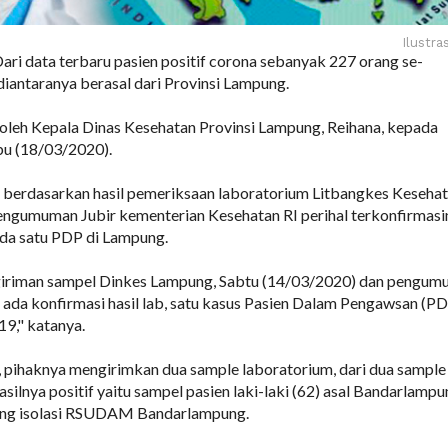
Ilustra
i data terbaru pasien positif corona sebanyak 227 orang se-
diantaranya berasal dari Provinsi Lampung.
 oleh Kepala Dinas Kesehatan Provinsi Lampung, Reihana, kepada
bu (18/03/2020).
u berdasarkan hasil pemeriksaan laboratorium Litbangkes Keseha
pengumuman Jubir kementerian Kesehatan RI perihal terkonfirmasi
ada satu PDP di Lampung.
iriman sampel Dinkes Lampung, Sabtu (14/03/2020) dan pengu
 ada konfirmasi hasil lab, satu kasus Pasien Dalam Pengawsan (P
19," katanya.
, pihaknya mengirimkan dua sample laboratorium, dari dua sample
asilnya positif yaitu sampel pasien laki-laki (62) asal Bandarlamp
uang isolasi RSUDAM Bandarlampung.