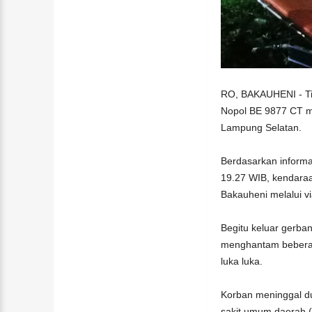
RO, BAKAUHENI - Tig
Nopol BE 9877 CT m
Lampung Selatan.
Berdasarkan informas
19.27 WIB, kendaraa
Bakauheni melalui via
Begitu keluar gerba
menghantam beberap
luka luka.
Korban meninggal du
sakit umum daerah 