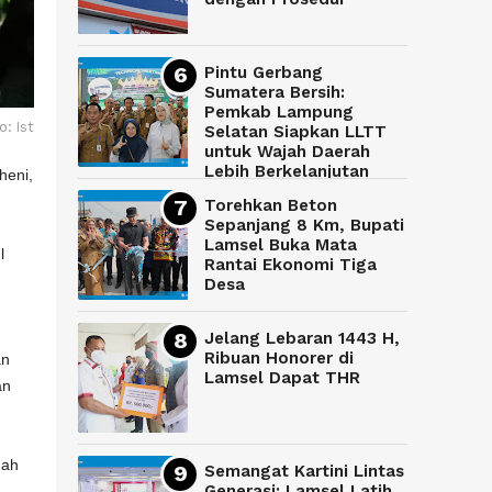
Pintu Gerbang
Sumatera Bersih:
Pemkab Lampung
o: Ist
Selatan Siapkan LLTT
untuk Wajah Daerah
Lebih Berkelanjutan
heni,
Torehkan Beton
Sepanjang 8 Km, Bupati
Lamsel Buka Mata
l
Rantai Ekonomi Tiga
Desa
Jelang Lebaran 1443 H,
Ribuan Honorer di
an
Lamsel Dapat THR
an
mah
Semangat Kartini Lintas
Generasi: Lamsel Latih