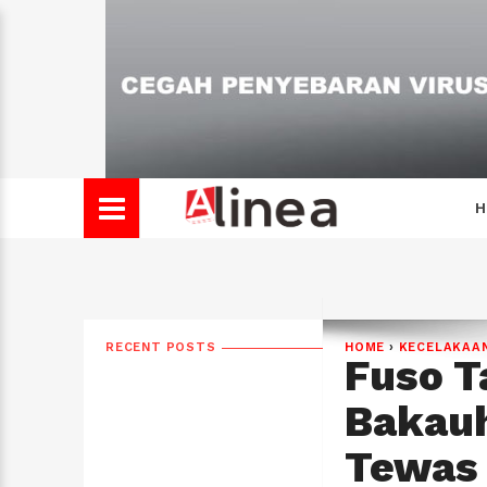
H
RECENT POSTS
HOME
›
KECELAKAA
Fuso T
Bakauh
Tewas