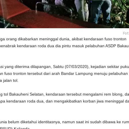
Fot
a orang dikabarkan meninggal dunia, akibat kendaraan fuso tronton
enabrak kendaraan roda dua dia pintu masuk pelabuhan ASDP Bakau
i yang diterima dilapangan, Sabtu (07/03/2020), kejadian sekitar puku
n fuso tronton tersebut dari arah Bandar Lampung menuju pelabuhan
 jalan tol.
ng tol Bakauheni Selatan, kendaraan tersebut mengalami rem blong, d
a kendaraan roda dua, dan mengakibatkan korban jiwa meninggal d
nia belum diketahui identitasnya, namun saat ini sudah dibawa ke ru
(RSUD) Kalianda.