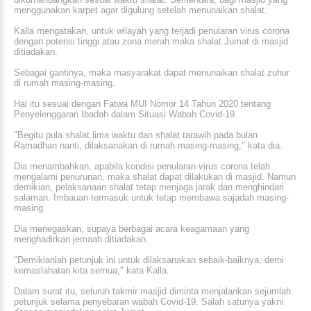
menggunakan karpet agar digulung setelah menunaikan shalat.
Kalla mengatakan, untuk wilayah yang terjadi penularan virus corona
dengan potensi tinggi atau zona merah maka shalat Jumat di masjid
ditiadakan.
Sebagai gantinya, maka masyarakat dapat menunaikan shalat zuhur
di rumah masing-masing.
Hal itu sesuai dengan Fatwa MUI Nomor 14 Tahun 2020 tentang
Penyelenggaran Ibadah dalam Situasi Wabah Covid-19.
"Begitu pula shalat lima waktu dan shalat tarawih pada bulan
Ramadhan nanti, dilaksanakan di rumah masing-masing," kata dia.
Dia menambahkan, apabila kondisi penularan virus corona telah
mengalami penurunan, maka shalat dapat dilakukan di masjid. Namun
demikian, pelaksanaan shalat tetap menjaga jarak dan menghindari
salaman. Imbauan termasuk untuk tetap membawa sajadah masing-
masing.
Dia menegaskan, supaya berbagai acara keagamaan yang
menghadirkan jemaah ditiadakan.
"Demikianlah petunjuk ini untuk dilaksanakan sebaik-baiknya, derni
kemaslahatan kita semua," kata Kalla.
Dalam surat itu, seluruh takmir masjid diminta menjalankan sejumlah
petunjuk selama penyebaran wabah Covid-19. Salah satunya yakni