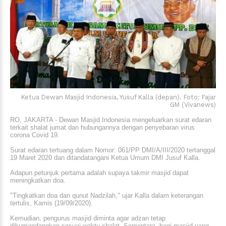
Ketua Dewan Masjid Indonesia, Yusuf Kalla (depan). Foto: Fajar
GM (Vivanews)
RO, JAKARTA - Dewan Masjid Indonesia mengeluarkan surat edaran
terkait shalat jumat dan hubungannya dengan penyebaran virus
corona Covid 19.
Surat edaran tertuang dalam Nomor: 061/PP DMI/A/III/2020 tertanggal
19 Maret 2020 dan ditandatangani Ketua Umum DMI Jusuf Kalla.
Adapun petunjuk pertama adalah supaya takmir masjid dapat
meningkatkan doa.
"Tingkatkan doa dan qunut Nadzilah," ujar Kalla dalam keterangan
tertulis, Kamis (19/09/2020).
Kemudian, pengurus masjid diminta agar adzan tetap
dikumandangkan sesuai waktu shalat. Sementara, bagi masjid yang