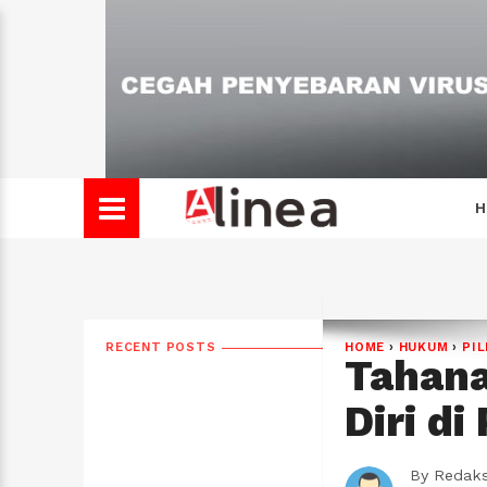
H
RECENT POSTS
HOME
›
HUKUM
›
PIL
Tahan
Diri di
By
Redaks