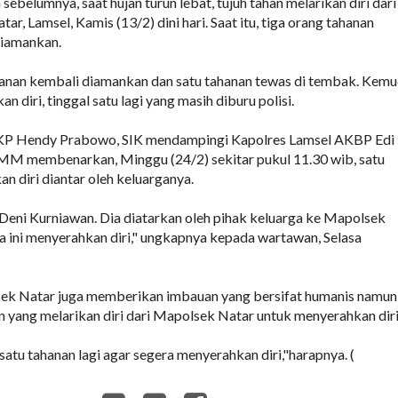
 sebelumnya, saat hujan turun lebat, tujuh tahan melarikan diri dari
r, Lamsel, Kamis (13/2) dini hari. Saat itu, tiga orang tahanan
diamankan.
tahanan kembali diamankan dan satu tahanan tewas di tembak. Kemu
n diri, tinggal satu lagi yang masih diburu polisi.
KP Hendy Prabowo, SIK mendampingi Kapolres Lamsel AKBP Edi
 MM membenarkan, Minggu (24/2) sekitar pukul 11.30 wib, satu
n diri diantar oleh keluarganya.
Deni Kurniawan. Dia diatarkan oleh pihak keluarga ke Mapolsek
ka ini menyerahkan diri," ungkapnya kepada wartawan, Selasa
sek Natar juga memberikan imbauan yang bersifat humanis namun
an yang melarikan diri dari Mapolsek Natar untuk menyerahkan diri
satu tahanan lagi agar segera menyerahkan diri,"harapnya. (