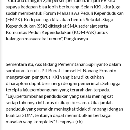
“Kita ada di angka 2,56 persen per tahun. Ini jadi PR kita
supaya kedepan bisa lebih berkurang. Selain KKI, kita juga
sudah membentuk Forum Mahasiswa Peduli Kependudukan
(FMPK). Kedepan juga kita akan bentuk Sekolah Siaga
Kependudukan (SSK) ditingkat SMA sederajat serta
Komunitas Peduli Kependudukan (KOMPAK) untuk
kalangan masyarakat umum”, Pungkasnya.
Sementara itu, Ass Bidang Pemerintahan Supriyanto dalam
sambutan tertulis Plt Bupati Lamsel H. Nanang Ermanto
mengatakan, pengurus KKI yang baru dikukuhkan
diharapkan dapat bersinergi dengan pemerintah. Sehingga,
tercipta laju pembangunan yang terarah dan terpadu.
“Laju pertumbuhan pendudukan yang selalu meningkat
setiap tahunnya ini harus disikapi bersama. Jika jumlah
penduduk yang semakin meningkat tidak diimbangi dengan
kualitas SDM, tentunya dapat menimbulkan berbagai
masalah yang kompleks”, Ucapnya. (rk)